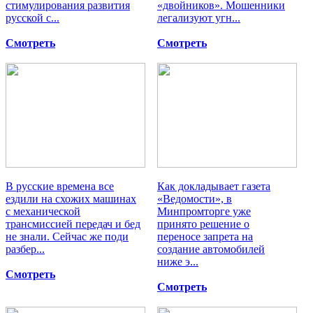
стимулирования развития
«двойников». Мошенники
русской с...
легализуют угн...
Смотреть
Смотреть
В русские времена все
Как докладывает газета
ездили на схожих машинах
«Ведомости», в
с механической
Минпромторге уже
трансмиссией передач и бед
принято решение о
не знали. Сейчас же поди
переносе запрета на
разбер...
создание автомобилей
ниже э...
Смотреть
Смотреть