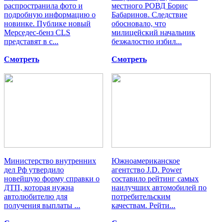
распространила фото и
местного РОВД Борис
подробную информацию о
Бабаринов. Следствие
новинке. Публике новый
обосновало, что
Мерседес-бенз CLS
милицейский начальник
представят в с...
безжалостно избил...
Смотреть
Смотреть
Министерство внутренних
Южноамериканское
дел Рф утвердило
агентство J.D. Power
новейшую форму справки о
составило рейтинг самых
ДТП, которая нужна
наилучших автомобилей по
автолюбителю для
потребительским
получения выплаты ...
качествам. Рейти...