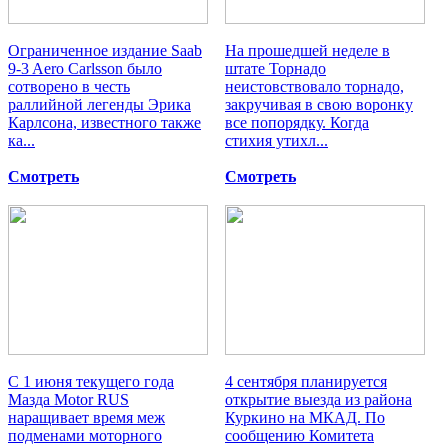
Ограниченное издание Saab
На прошедшей неделе в
9-3 Aero Carlsson было
штате Торнадо
сотворено в честь
неистовствовало торнадо,
раллийной легенды Эрика
закручивая в свою воронку
Карлсона, известного также
все попорядку. Когда
ка...
стихия утихл...
Смотреть
Смотреть
С 1 июня текущего года
4 сентября планируется
Мазда Motor RUS
открытие выезда из района
наращивает время меж
Куркино на МКАД. По
подменами моторного
сообщению Комитета