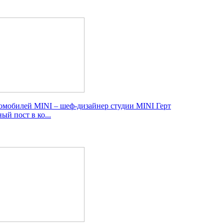
томобилей MINI – шеф-дизайнер студии MINI Герт
й пост в ко...