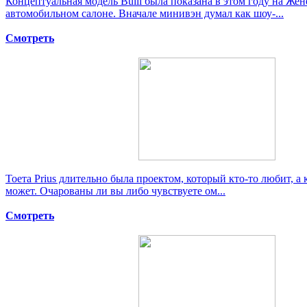
Концептуальная модель Bulli была показана в этом году на Же
автомобильном салоне. Вначале минивэн думал как шоу-...
Смотреть
Тоета Prius длительно была проектом, который кто-то любит, а 
может. Очарованы ли вы либо чувствуете ом...
Смотреть