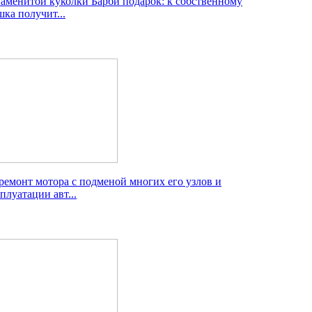
наменитой куколки Барби подарок: к собственному
ка получит...
ремонт мотора с подменой многих его узлов и
плуатации авт...