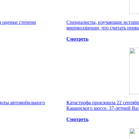
я оценки степени
Специалисты, изучающие историю
мировоззрении, что считать первы
Смотреть
аботы автомобильного
Катастрофа произошла 22 сентябр
Каширского шоссе. 37-летний Вал
Смотреть