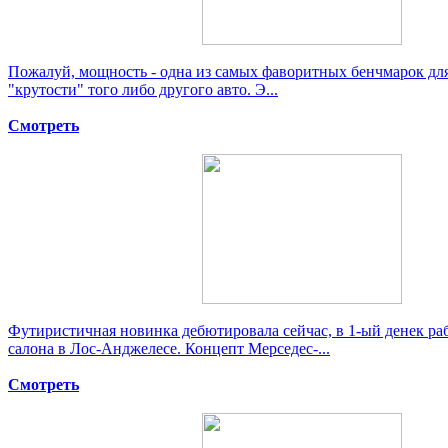
Пожалуй, мощность - одна из самых фаворитных бенчмарок дл
"крутости" того либо другого авто. Э...
Смотреть
Футиристичная новинка дебютировала сейчас, в 1-ый денек р
салона в Лос-Анджелесе. Концепт Мерседес-...
Смотреть