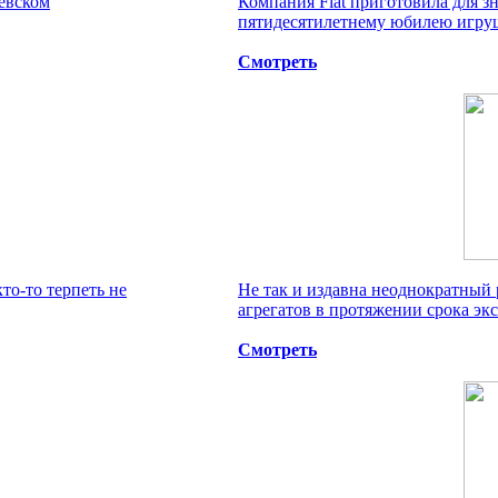
невском
Компания Fiat приготовила для з
пятидесятилетнему юбилею игруш
Смотреть
кто-то терпеть не
Не так и издавна неоднократный 
агрегатов в протяжении срока экс
Смотреть