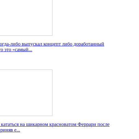
когда-либо выпускал концепт либо доработанный
о это «самый...
 кататься на шикарном красноватом Феррари после
риняв е...