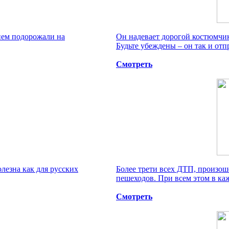
нем подорожали на
Он надевает дорогой костюмчик,
Будьте убеждены – он так и отпр
Смотреть
лезна как для русских
Более трети всех ДТП, произоше
пешеходов. При всем этом в каж
Смотреть