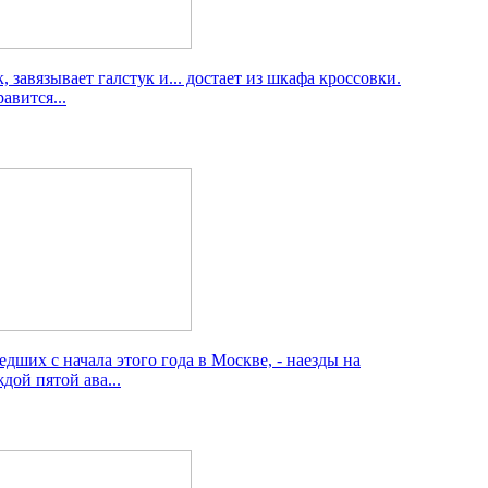
 завязывает галстук и... достает из шкафа кроссовки.
авится...
дших с начала этого года в Москве, - наезды на
дой пятой ава...