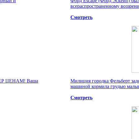
орный и
Форд Escape (Форд Эскейп) бы
всераспространенному воззрению
Смотреть
ПЕР ЦЕНАМ! Ваша
Милиция городка Фельберт заде
машиной кормила грудью малыш
Смотреть