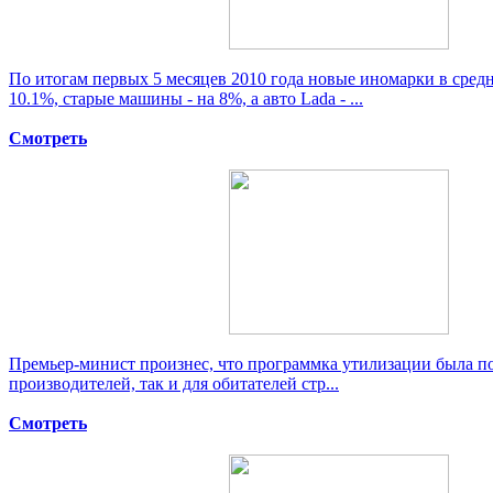
По итогам первых 5 месяцев 2010 года новые иномарки в сред
10.1%, старые машины - на 8%, а авто Lada - ...
Смотреть
Премьер-минист произнес, что программка утилизации была по
производителей, так и для обитателей стр...
Смотреть