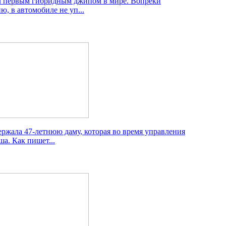
л первым гибридным джипом в мире. Вопреки
, в автомобиле не уп...
ржала 47-летнюю даму, которая во время управления
а. Как пишет...