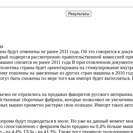
да
 будут отменены не ранее 2011 года. Об это говорится в доку
рый подвергся рассмотрению правительственной комиссией при
В приготовленном документе
политика страны будет ориентирована на стимулирование внутр
тому пошлины на завезенные из других стран машины в 2010 го
огут быть снижены по мере того как импорт будет вытесняться.
езно не отразились на продажах фаворитов русского авторынка
бственные сборочные фабрики, которые позволяют не увеличива
ных машин приметно растерял свои позиции. Импорт таких авт
прома будут подводиться в июле. Но уже на данный момент мож
те по сопоставлению с февралем было продано на 0,4% больше маш
 - на 4,4%, ГАЗа - на 43,3%. Также рост проявили пользующиеся