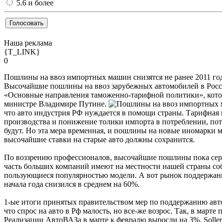
5.6 и более
Наша реклама
{T_LINK}
0
Пошлины на ввоз импортных машин снизятся не ранее 2011 го
Высочайшие пошлины на ввоз зарубежных автомобилей в Россию
«Основные направления таможенно-тарифной
политики», кото
министре Владимире Путине.
что авто индустрия РФ нуждается в помощи страны. Тарифная 
производства и понижение толики импорта в потреблении, по
будут. Но эта мера временная, и пошлины на новые иномарки м
высочайшие ставки на старые авто должны сохранится.
По воззрению профессионалов, высочайшие пошлины пока серь
часть больших компаний имеют на местности нашей страны со
пользующиеся популярностью модели. А вот рынок поддержан
начала года снизился в среднем на 60%.
1-ые итоги принятых правительством мер по поддержанию авто
что спрос на авто в Рф малость, но все-же возрос. Так, в мар
Реализации АвтоВАЗа в марте к февралю выросли на 3%, Sollers