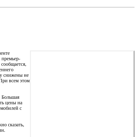
менте
 премьер-
 сообщается,
еннего
ду снижены не
 При всем этом
. Большая
ть цены на
омобилей с
но сказать,
ин.