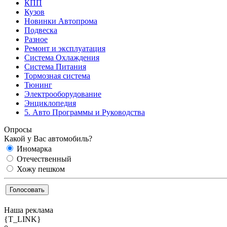
КПП
Кузов
Новинки Автопрома
Подвеска
Разное
Ремонт и эксплуатация
Система Охлаждения
Система Питания
Тормозная система
Тюнинг
Электрооборудование
Энциклопедия
5. Авто Программы и Руководства
Опросы
Какой у Вас автомобиль?
Иномарка
Отечественный
Хожу пешком
Наша реклама
{T_LINK}