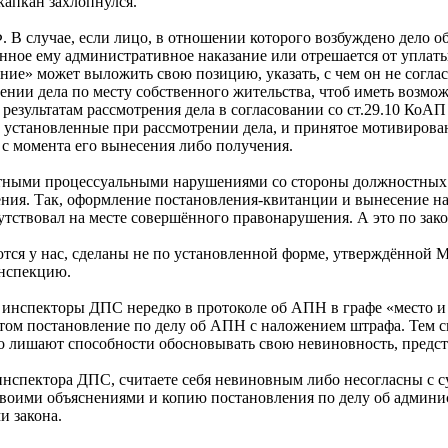
капкан захлопнулся.
Ф. В случае, если лицо, в отношении которого возбуждено дело
нное ему административное наказание или отрешается от уплат
е» может выложить свою позицию, указать, с чем он не согласе
рении дела по месту собственного жительства, чтоб иметь возм
результатам рассмотрения дела в согласовании со ст.29.10 КоА
 установленные при рассмотрении дела, и принятое мотивирова
 с момента его вынесения либо получения.
счетными процессуальными нарушениями со стороны должностны
ния. Так, оформление постановления-квитанции и вынесение на
сутствовал на месте совершённого правонарушения. А это по за
тся у нас, сделаны не по установленной форме, утверждённой 
инспекцию.
ю инспекторы ДПС нередко в протоколе об АПН в графе «место 
этом постановление по делу об АПН с наложением штрафа. Тем с
го лишают способности обосновывать свою невиновность, предс
 инспектора ДПС, считаете себя невиновным либо несогласны с
 своими объяснениями и копию постановления по делу об админи
и закона.