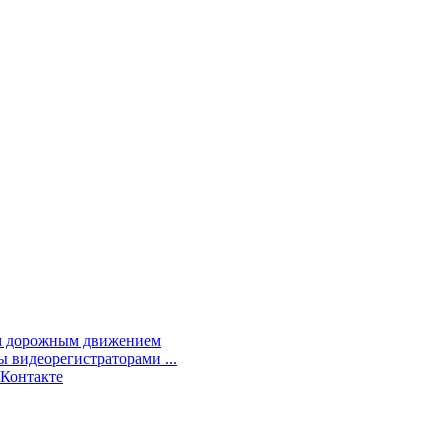
им дорожным движением
 видеорегистраторами ...
ВКонтакте