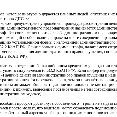
ов, которые виртуозно дурачятся наивных людей, опустошая их
пекторов ДПС.
/>
аконом предусмотрена упрощённая процедура рассмотрения дела
ии административного правонарушения назначается администр
афа без составления протокола об административном правонару
ии, имеющий особое звание, вправе на месте совершения правон
танцию установленной формы с наложением административного
т.32.2 КоАП РФ. Сейчас большая сумма штрафа, налагаемого сот
 месте совершения административного правонарушения, составл
.12.2 КоАП РФ).
ивается в отделении банка либо ином кредитном учреждении в т
ступает в силу немедля (ст.32.2 КоАП РФ). Если шофер непроду
 «Наличие действия административного правонарушения и назн
тративного штрафа не отказываюсь», тем он признаёт свою вину
тоящем он может обжаловать данное постановление-квитанцию, 
ниям (к примеру, вынесение постановления не тем сотрудником
истративном кодексе).
особами пробуют достигнуть собственного – грозят не выдать м
учаев просто молвят, что водители могут обжаловать подписанно
в собственный адресок упрёк: раз он подписал постановление, 