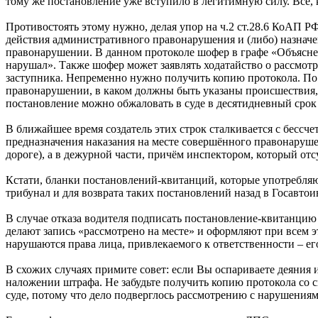
тому же постановление уже вступило в легитимную силу. Всё, 
Противостоять этому нужно, делая упор на ч.2 ст.28.6 КоАП Р
действия административного правонарушения и (либо) назначе
правонарушении. В данном протоколе шофер в графе «Объяснени
нарушал». Также шофер может заявлять ходатайство о рассмот
заступника. Непременно нужно получить копию протокола. По 
правонарушении, в каком должны быть указаны происшествия,
постановление можно обжаловать в суде в десятидневный срок
В ближайшее время создатель этих строк сталкивается с бес
предназначения наказания на месте совершённого правонаруше
дороге), а в дежурной части, причём инспектором, который от
Кстати, бланки постановлений-квитанций, которые употребляю
трибунал и для возврата таких постановлений назад в Госавто
В случае отказа водителя подписать постановление-квитанци
делают запись «рассмотрено на месте» и оформляют при всем 
нарушаются права лица, привлекаемого к ответственности – е
В схожих случаях примите совет: если Вы оспариваете деяния
наложении штрафа. Не забудьте получить копию протокола со
суде, потому что дело подверглось рассмотрению с нарушениям