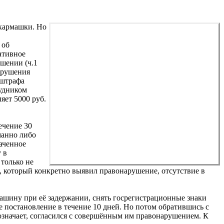
 кармашки. Но
 об
ативное
шении (ч.1
арушения
 штрафа
рудником
яет 5000 руб.
ечение 30
манно либо
аченное
 в
только не
, который конкретно выявил правонарушение, отсутствие в
ашину при её задержании, снять госрегистрационные знаки
е постановление в течение 10 дней. Но потом обратившись с
означает, согласился с совершённым им правонарушением. К