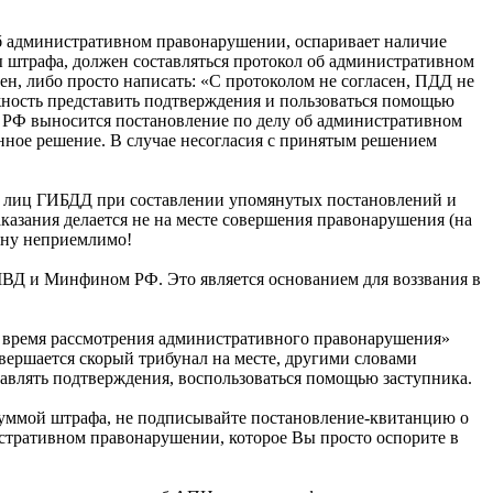
 об административном правонарушении, оспаривает наличие
ы штрафа, должен составляться протокол об административном
н, либо просто написать: «С протоколом не согласен, ПДД не
ожность представить подтверждения и пользоваться помощью
П РФ выносится постановление по делу об административном
нное решение. В случае несогласия с принятым решением
х лиц ГИБДД при составлении упомянутых постановлений и
казания делается не на месте совершения правонарушения (на
кону неприемлимо!
МВД и Минфином РФ. Это является основанием для воззвания в
и время рассмотрения административного правонарушения»
вершается скорый трибунал на месте, другими словами
тавлять подтверждения, воспользоваться помощью заступника.
 суммой штрафа, не подписывайте постановление-квитанцию о
стративном правонарушении, которое Вы просто оспорите в