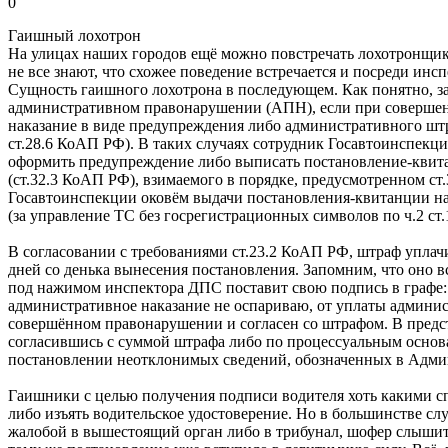
0
Гаишный лохотрон
На улицах наших городов ещё можно повстречать лохотронщик
не все знают, что схожее поведение встречается и посреди инс
Сущность гаишного лохотрона в последующем. Как понятно, з
административном правонарушении (АПН), если при совершен
наказание в виде предупреждения либо административного штр
ст.28.6 КоАП РФ). В таких случаях сотрудник Госавтоинспекц
оформить предупреждение либо выписать постановление-кви
(ст.32.3 КоАП РФ), взимаемого в порядке, предусмотренном с
Госавтоинспекции оковём выдачи постановления-квитанции на
(за управление ТС без госрегистрационных символов по ч.2 ст
В согласовании с требованиями ст.23.2 КоАП РФ, штраф уплач
дней со денька вынесения постановления. Запомним, что оно в
под нажимом инспектора ДПС поставит свою подпись в графе:
административное наказание не оспариваю, от уплаты админис
совершённом правонарушении и согласен со штрафом. В предс
согласившись с суммой штрафа либо по процессуальным основа
постановлении неотклонимых сведений, обозначенных в Админ
Гаишники с целью получения подписи водителя хоть какими сп
либо изъять водительское удостоверение. Но в большинстве сл
жалобой в вышестоящий орган либо в трибунал, шофер слышит 