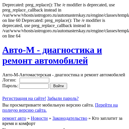
Deprecated: preg_replace(): The /e modifier is deprecated, use
preg_replace_callback instead in
/var/www/vhosts/astrogoro.ru/automasterskay.ru/engine/classes/templa
on line 60 Deprecated: preg_replace(): The /e modifier is
deprecated, use preg_replace_callback instead in
/var/www/vhosts/astrogoro.ru/automasterskay.ru/engine/classes/templa
on line 64
Авто-М - диагностика и
ремонт автомобилей
Авто-М-Автомастерская - диагностика и ремонт автомобилей
Логин:
Пароль:
Регистрация на сайте!
Забыли пароль?
Вы просматриваете мобильную версию сайта.
Перейти на
полную версию сайта.
ремонт авто
»
Новости
»
Законодательство
» Кто заплатит за
время и комфорт