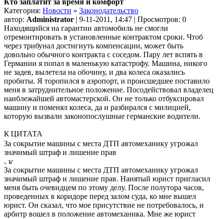
Кто заплатит за время и комфорт
Категория:
Новости
»
Законодательство
автор:
Administrator
| 9-11-2011, 14:47 | Просмотров: 0
Находящийся на гарантии автомобиль не смогли
отремонтировать в установленные контрактом сроки. Чтоб
через трибунал достигнуть компенсации, может быть
довольно обычного контракта с соседом. Пару
лет вспять в
Германии я попал в маленькую катастрофу. Машина, никого
не задев, вылетела на обочину, и два колеса оказались
пробиты. Я торопился в аэропорт, и происшедшее поставило
меня в затруднительное положение. Посодействовал владелец
наиблежайшей автомастерской. Он не только отбуксировал
машину и поменял колеса, да и разбирался с милицией,
которую вызвали законопослушные германские водители.
ЦИТАТА
За сокрытие машины с места ДТП автомеханику угрожал
значимый штраф и лишение прав
За сокрытие машины с места ДТП автомеханику угрожал
значимый штраф и лишение прав. Нанятый юрист пригласил
меня быть очевидцем по этому делу. После полутора часов,
проведенных в коридоре перед залом суда, ко мне вышел
юрист. Он сказал, что мое присутствие не потребовалось, и
арбитр вошел в положение автомеханика. Мне же юрист