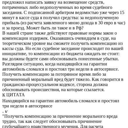
предложил написать заявку на возмещение средств,
потраченных либо недополученных во время судебного
заседания. С подписанной арбитром ведомостью уже через 15
минут в кассе суда я получил средства: за недополученную
прибыль (из расчета заявленного мною дохода в 30 евро в час)
и за проезд. Может быть ли такое и в Рф?
В нашей стране также действуют правовые нормы закон о
компенсации издержек. Оказавшись очевидцем в суде, на
теоретическом уровне вы сможете получить компенсацию из
кассы суда. Но если судебное заседание происходит по вашей
инициативе, то компенсации из бюджета ожидать не стоит:
вы должны будете сами обосновывать понесенные убытки.
Разглядим ситуацию, когда находящийся на гарантии
автомобиль сломался и простоял три недели в автосервисе.
Получить компенсацию за потерянное время либо за
причиненный моральный вред будет тяжело. Как говорится в
гражданско-процессуальном кодексе, сторона должна
обосновывать происшествия, на которые ссылается.
ЦИТАТА
Находящийся на гарантии автомобиль сломался и простоял
три недели в автосервисе
"Получить компенсацию за причинение морального вреда
трудно, так как следует обосновывать причинение
глубочайшего нравственного мучения. Для расчета