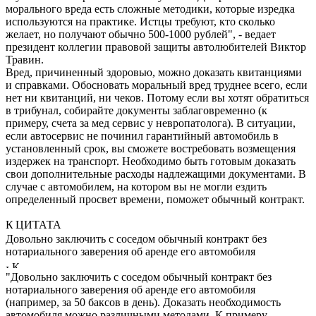
морального вреда есть сложные методики, которые изредка
используются на практике. Истцы требуют, кто сколько
желает, но получают обычно 500-1000 рублей", - ведает
президент коллегии правовой защиты автолюбителей Виктор
Травин.
Вред, причиненный здоровью, можно доказать квитанциями
и справками. Обосновать моральный вред труднее всего, если
нет ни квитанций, ни чеков. Потому если вы хотят обратиться
в трибунал, собирайте документы заблаговременно (к
примеру, счета за мед сервис у невропатолога). В ситуации,
если автосервис не починил гарантийный автомобиль в
установленный срок, вы сможете востребовать возмещения
издержек на транспорт. Необходимо быть готовым доказать
свои дополнительные расходы надлежащими документами. В
случае с автомобилем, на котором вы не могли ездить
определенный просвет времени, поможет обычный контракт.
ЦИТАТА
Довольно заключить с соседом обычный контракт без
нотариального заверения об аренде его автомобиля
"Довольно заключить с соседом обычный контракт без
нотариального заверения об аренде его автомобиля
(например, за 50 баксов в день). Доказать необходимость
автомобиля можно различными методами. К примеру,