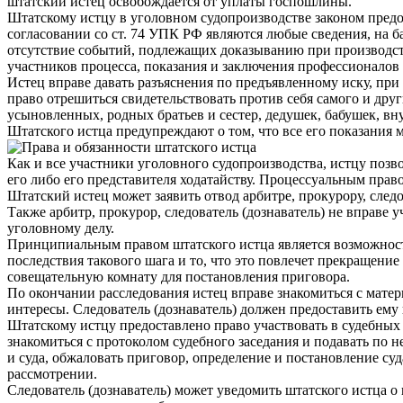
штатский истец освобождается от уплаты госпошлины.
Штатскому истцу в уголовном судопроизводстве законом предо
согласовании со ст. 74 УПК РФ являются любые сведения, на ба
отсутствие событий, подлежащих доказыванию при производст
участников процесса, показания и заключения профессионалов
Истец вправе давать разъяснения по предъявленному иску, при
право отрешиться свидетельствовать против себя самого и дру
усыновленных, родных братьев и сестер, дедушек, бабушек, вну
Штатского истца предупреждают о том, что все его показания м
Как и все участники уголовного судопроизводства, истцу позво
его либо его представителя ходатайству. Процессуальным прав
Штатский истец может заявить отвод арбитре, прокурору, след
Также арбитр, прокурор, следователь (дознаватель) не вправе 
уголовному делу.
Принципиальным правом штатского истца является возможность
последствия такового шага и то, что это повлечет прекращение
совещательную комнату для постановления приговора.
По окончании расследования истец вправе знакомиться с мате
интересы. Следователь (дознаватель) должен предоставить ем
Штатскому истцу предоставлено право участвовать в судебных 
знакомиться с протоколом судебного заседания и подавать по н
и суда, обжаловать приговор, определение и постановление суд
рассмотрении.
Следователь (дознаватель) может уведомить штатского истца о