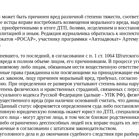
может быть причинен вред различной степени тяжести, соответ
ие
истцы вправе востребовать возмещения морального вреда, выр
, приобретенными в итоге ДТП, болями, исцелением и восстано
илитацией и иным. Редакция журнальчика обратилась к инспект
окатов «РОСАР», участнику программки «Автоадвокат» Артему
.
евшего, то последний, в согласовании с п. 1 ст. 1064 Штатског
 вреда в полном объеме лицом, его причинившим. В процессе у
няемому либо лицам, обязанным нести вещественную ответствен
нные права гражданина или посягающими на принадлежащие ем
ых законом, лицу причинен моральный вред, трибунал, согласно 
ию. При определении ее размеров учитывают степень вины нар
тепень физических и нравственных страданий, связанных с пер
ссуального кодекса Русской Федерации (дальше - УПК РФ), физи
ущественного вреда (при наличии оснований считать, что данн
анный статус оформляется определением суда либо постановлени
ективную юридическую помощь окажет юрист по ДТП, специализ
кого лица - могут другие лица, в том числе близкие родственники
ибо ограниченно дееспособных людей иск вправе подать их ле
омочные в согласовании с штатским законодательством.
оловного дела и до окончания судебного следствия при разбира