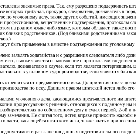
ставлены значимые права. Так, ему разрешено поддерживать шт
зе которых трибунал, прокурор, следователь, дознаватель в пор
ве по уголовному делу, также других событий, имеющих значен
 и профессионалов, вещественные подтверждения, протоколы сл
 этом на родном языке либо языке, которым обладает, также вос
гих близких родственников. (Под близкими родственниками закон
ков.)
огут быть применены в качестве подтверждения по уголовному де
лено заявлять ходатайства и с разрешения следователя либо доз
ом истца также является ознакомление с протоколами следственн
ователю, дознавателю в случае, если тот является потерпевшим,
участвовать в уголовном судопроизводстве, если являются близк
 отрешиться от предъявленного иска. До принятия отказа дознав
 производства по иску. Данным правом штатский истец либо его 
риалами уголовного дела, касающимися предъявленного им штатс
у копии процессуальных решений, относящихся к поданному им и
разбирательствах по собственному делу в судах первой, 2-ой и 
ему замечания. Не считая того, истец вправе приносить жалобы н
а в части, касающейся штатского иска, также знать о принесенн
 недопустимости разглашения данных подготовительного следств