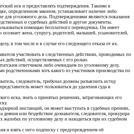
атский иск и предоставлять подтверждения. Такими в
ядке, определенном законом, устанавливает наличие либо
ие для уголовного дела. Подтверждениями являются показания
едственных и судебных действий и другие документы.
пользоваться помощью бесплатного переводчика. Он имеет
 осознает жена, супругу, родителей, малышей, усыновителей,
лу, в том числе и в случае его следующего отказа от их.
навателя участвовать в следственных действиях, проводимых по
ых действий, осуществляемых с его ролью.
 штатским ответчиком либо очевидцем по уголовному делу.
ими родственниками хоть какого из участников производства по
атель, следователь, трибунал должны разъяснить истцу
представитель может пользоваться до удаления суда в
кого иска, знать о принятых решениях, затрагивающих его
ску.
надзорной инстанций, он может выступать в судебных прениях,
а деяния или бездействие дознавателя, следователя, прокурора
ых жалобах по уголовному делу и находиться при их судебном
ия и взять с него подписку с предупреждением об