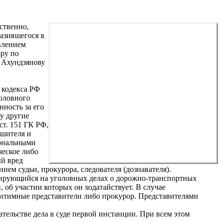
ственно,
азившегося в
влением
ору по
 Ахундзянову
о кодекса РФ
головного
ность за его
у другие
ст. 151 ГК РФ,
ушителя и
сональными
ческое либо
ый вред
ем судьи, прокурора, следователя (дознавателя).
ирующийся на уголовных делах о дорожно-транспортных
, об участии которых он ходатайствует. В случае
гитимные представители либо прокурор. Представителями
тельстве дела в суде первой инстанции. При всем этом