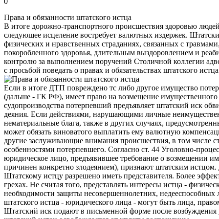
0
Права и обязанности штатского истца
В итоге дорожно-транспортного происшествия здоровью людей 
следующее исцеление востребует валютных издержек. Штатск
физических и нравственных страданиях, связанных с травмами
покоробленного здоровья, длительным выздоровлением и реаб
контролю за выполнением поручений Столичной коллегии адв
с просьбой поведать о правах и обязательствах штатского истца
Если в итоге ДТП повреждено тс либо другое имущество потерп
(дальше - ГК РФ), имеет право на возмещение имущественного
судопроизводства потерпевший предъявляет штатский иск обви
деяния. Если действиями, нарушающими личные неимуществе
нематериальные блага, также в других случаях, предусмотренн
может обязать виноватого выплатить ему валютную компенсац
другие заслуживающие внимания происшествия, в том числе с
особенностями потерпевшего. Согласно ст. 44 Уголовно-проце
юридическое лицо, предъявившее требование о возмещении им
причинен конкретно злодеянием), признают штатским истцом. Д
Штатскому истцу разрешено иметь представителя. Более эфф
грехах. Не считая того, представлять интересы истца - физичес
необходимости защиты несовершеннолетних, недееспособных л
штатского истца - юридического лица - могут быть лица, прав
Штатский иск подают в письменной форме после возбуждения уг