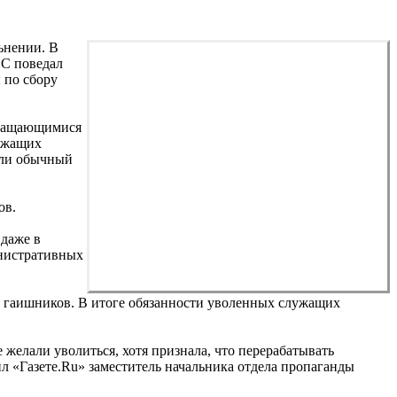
ьнении. В
С поведал
 по сбору
кращающимися
лужащих
али обычный
ов.
 даже в
инистративных
» гаишников. В итоге обязанности уволенных служащих
желали уволиться, хотя признала, что перерабатывать
ил «Газете.Ru» заместитель начальника отдела пропаганды