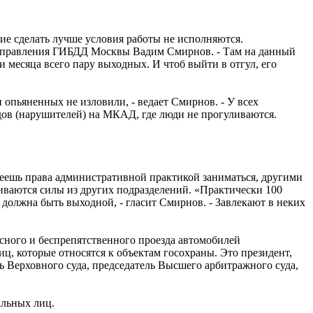
е сделать лучше условия работы не исполняются.
ик управления ГИБДД Москвы Вадим Смирнов. - Там на данный
и месяца всего пару выходных. И чтоб выйти в отгул, его
 опьяненных не изловили, - ведает Смирнов. - У всех
дов (нарушителей) на МКАД, где люди не прогуливаются.
 имеешь права административной практикой заниматься, другими
ягиваются силы из других подразделений. «Практически 100
 должна быть выходной, - гласит Смирнов. - Завлекают в неких
сного и беспрепятственного проезда автомобилей
иц, которые относятся к объектам госохраны. Это президент,
ль Верховного суда, председатель Высшего арбитражного суда,
альных лиц.