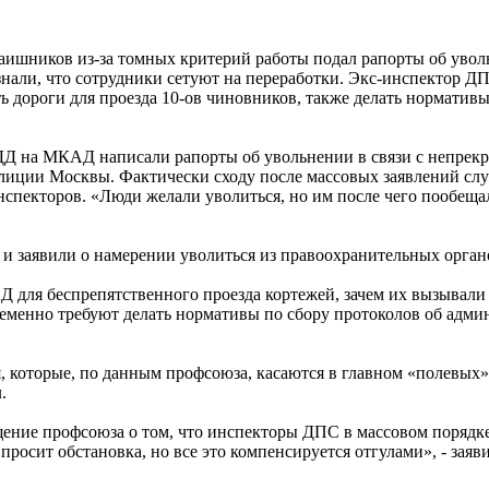
аишников из-за томных критерий работы подал рапорты об увол
али, что сотрудники сетуют на переработки.
Экс-инспектор ДП
ь дороги для проезда 10-ов чиновников, также делать нормативы
БДД на МКАД написали рапорты об увольнении в связи с непре
илиции Москвы. Фактически сходу после массовых заявлений с
нспекторов. «Люди желали уволиться, но им после чего пообещ
и заявили о намерении уволиться из правоохранительных орган
 для беспрепятственного проезда кортежей, зачем их вызывали
ременно требуют делать нормативы по сбору протоколов об адм
, которые, по данным профсоюза, касаются в главном «полевых
.
ние профсоюза о том, что инспекторы ДПС в массовом порядке 
просит обстановка, но все это компенсируется отгулами», - заяв