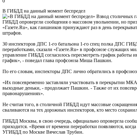
0
В ГИБДД на данный момент беспредел
Взвод столичных г
ГИБДД опровергли сообщения о массовом увольнении, но призн
«Газете.Ru», как гаишников принуждают раз в день перекрыват
штрафов.
30 инспекторов ДПС 1-го батальона 1-го спец полка ДПС ГИ
переработками, сказали «Газете.Ru» в профсоюзе служащих м
управление ГИБДД согласилось пересмотреть график работы и
график», - поведал глава профсоюза Миша Пашкин.
По его словам, инспекторы ДПС лично обратились в профсоюз 
«Их повсевременно заставляли участвовать в перекрытии МКАД
выходные деньки, - продолжает Пашкин. - Также от их повсев
правонарушениях».
Не считая того, в столичной ГИБДД идут массовые сокращения
сваливаются на тех дорожных инспекторов, кто место сохранил
ГИБДД Москвы, в свою очередь, официально опровергла сообще
приходится. «Время от времени переработки появляются, когда 
УГИБДД по Москве Вячеслав Трубин.