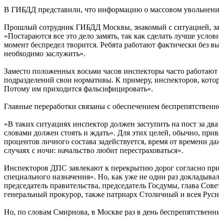
В ГИБДД представили, что информацию о массовом увольнени
Прошлый сотрудник ГИБДД Москвы, знакомый с ситуацией, зая
«Постараются все это дело замять, так как сделать лучше ус
момент беспредел творится. Ребята работают фактически без вы
необходимо заслужить».
Заместо положенных восьми часов инспекторы часто работают по
подразделений свои нормативы. К примеру, инспекторов, кот
Потому им приходится фальсифицировать».
Главные переработки связаны с обеспечением беспрепятственн
«В таких ситуациях инспектор должен заступить на пост за два
словами должен стоять и ждать». Для этих целей, обычно, при
процентов личного состава задействуется, время от времени да
случаях с ночи: начальство любит перестраховаться».
Инспекторов ДПС завлекают к перекрытию дорог согласно прик
специального назначения». Но, как уже не один раз докладывал
председатель правительства, председатель Госдумы, глава Сов
генеральный прокурор, также патриарх Столичный и всея Руси
Но, по словам Смирнова, в Москве раз в день беспрепятственн