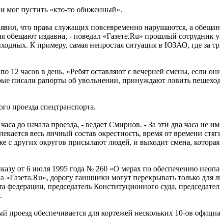
и мог пустить «кто-то обиженный».
вил, что права служащих повсевременно нарушаются, а обещани
ловия обещают издавна, - поведал «Газете.Ru» прошлый сотрудн
ходных. К примеру, самая непростая ситуация в ЮЗАО, где за тр
 12 часов в день. «Ребят оставляют с вечерней смены, если они
орые писали рапорты об увольнении, принуждают ловить пешехо
ого проезда спецтранспорта.
 часа до начала проезда, - ведает Смирнов. - За эти два часа не
влекается весь личный состав окрестность, время от времени ст
же с других округов присылают людей, и выходит смена, которая
азу от 6 июля 1995 года № 260 «О мерах по обеспечению неопа
а «Газета.Ru», дорогу гаишники могут перекрывать только для л
ета федерации, председатель Конституционного суда, председате
.
ый проезд обеспечивается для кортежей нескольких 10-ов офици