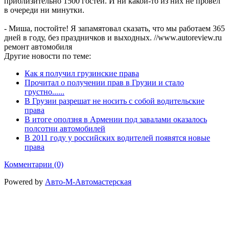
приблизительно 1500 гостей. И ни какой-то из них не провел
в очереди ни минутки.
- Миша, постойте! Я запамятовал сказать, что мы работаем 365
дней в году, без праздничков и выходных. //www.autoreview.ru
ремонт автомобиля
Другие новости по теме:
Как я получил грузинские права
Прочитал о получении прав в Грузии и стало
грустно......
В Грузии разрешат не носить с собой водительские
права
В итоге оползня в Армении под завалами оказалось
полсотни автомобилей
В 2011 году у российских водителей появятся новые
права
Комментарии (0)
Powered by
Авто-М-Автомастерская