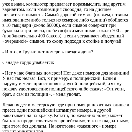
уже выдан, компьютер предлагает поразмыслить над другим
вариантом. Если композиция свободна, то на дисплее
появится стоимость. Самый дорогой символ (скажем, с твоим
именованием либо только из семерок либо единиц) обойдется
в 10 тыщ лари (около $6000), если символ содержит три
буковкы и три числа, но без дефиса меж ними - около 700 лари
(приблизительно 400 баксов), а если устраивает обыденный
«очередной» символ, то сходу подходи к стойке и получай.
- И что, в Грузии нет номеров-«вездеходов»?
Санадзе гордо улыбается:
- Нет у нас блатных номеров! Нет даже номеров для милиции!
У нас так нельзя. Вот, к примеру, я полицейский. Если я
нарушу и меня приостановит другой полицейский, а я ему
покажу удостоверение полицейского либо скажу: «Отпусти,
брат, я сам из полиции», - меня уволят.
Леван ведет в мастерскую, где при помощи нехитрых клише и
пресса один полицейский штампует номера, а другой
накатывает на их краску. Кстати, по желанию номер может
быть как продолговатым «европейским», так и «квадратным»,
при этом без доплаты. На изготовка «заказного» номера
уходит минутки три.