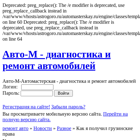
Deprecated: preg_replace(): The /e modifier is deprecated, use
preg_replace_callback instead in
/var/www/vhosts/astrogoro.ru/automasterskay.ru/engine/classes/templa
on line 60 Deprecated: preg_replace(): The /e modifier is
deprecated, use preg_replace_callback instead in
/var/www/vhosts/astrogoro.ru/automasterskay.ru/engine/classes/templa
on line 64
Авто-М - диагностика и
ремонт автомобилей
Авто-М-Автомастерская - диагностика и ремонт автомобилей
Логин:
Пароль:
Регистрация на сайте!
Забыли пароль?
Вы просматриваете мобильную версию сайта.
Перейти на
полную версию сайта.
ремонт авто
»
Новости
»
Разное
» Как я получил грузинские
права