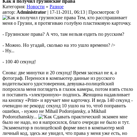
Как я получил грузинские права
Категория:
Новости
»
Разное
автор:
Administrator
| 17-11-2011, 06:13 | Просмотров: 0
Тем, кто расспрашивает
меня о Грузии, я протягиваю голубую пластиковую карточку.
- Грузинские права? А что, там нельзя ездить по русским?
- Можно. Но угадай, сколько на это ушло времени?
/>
- Ну...
- 100 40 секунд!
Снова: две минутки и 20 секунд! Время засекал не я, а
фотограф. Перенося в компьютер данные из русского
водительского удостоверения, девушка-полицейский
попросила меня поглядеть в глазок камеры, потом взять стило
и поставить «электронную» подпись. Женщина надавливает
на кнопку «Print» и вручает мне карточку. И ведь 140 секунд -
очевидно не рекорд: секунд 10 ушло на то, чтоб поправить
ошибки, - нужно не Mihail Podorojansky, а Mikhail
Podorozhanskiy...
Сдавать практический экзамен мне
было не надо, но я напросился, благо очереди не было и тут.
Экзаменатор в полицейской форме ввел в компьютер мой
личный код, здесь же увидел, что права у меня уже есть, но