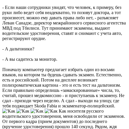
- Если наши сотрудники увидят, что человек, к примеру, без
руки либо ведет себя неадекватно, то позовут доктора, а тот
произнесет, можно ему давать права либо нет, - разъясняет
Леван Санадзе, директор межрайонного сервисного агентства
МВД под Тбилиси. Тут принимают экзамены, выдают
водительские удостоверения, ставят и снимают с учета авто,
регистрируют орудие.
- А дальтоники?
- А вы садитесь за монитор.
Поначалу компьютер предлагает избрать один из восьми
языков, на котором ты будешь сдавать экзамен. Естественно,
есть и российский. Потом на дисплее возникает
полихроматическая картина - это и есть тест на дальтонизм.
Если правильно определишь «замаскированные» числа, то,
считай, прошел медкомиссию - и приступаешь к экзамену. Не
сдал - приходи через неделю. А сдал - выходи на улицу, где
тебя поджидает Skoda Fabia и экзаменатор-полицейский.
Как носителя русского
водительского удостоверения, меня освободили от экзаменов.
От первого кадра (прием документов) до последнего
(вручение удостоверения) прошло 140 секунд. Рядом, ждя