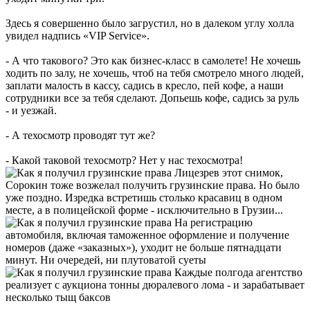
Здесь я совершенно было загрустил, но в далеком углу холла
увидел надпись «VIP Service».
- А что такового? Это как бизнес-класс в самолете! Не хочешь
ходить по залу, не хочешь, чтоб на тебя смотрело много людей,
заплати малость в кассу, садись в кресло, пей кофе, а наши
сотрудники все за тебя сделают. Допьешь кофе, садись за руль
- и уезжай.
- А техосмотр проводят тут же?
- Какой таковой техосмотр? Нет у нас техосмотра!
Лицезрев этот снимок,
Сорокин тоже возжелал получить грузинские права. Но было
уже поздно. Изредка встретишь столько красавиц в одном
месте, а в полицейской форме - исключительно в Грузии...
На регистрацию
автомобиля, включая таможенное оформление и получение
номеров (даже «заказных»), уходит не больше пятнадцати
минут. Ни очередей, ни плутоватой суеты
Каждые полгода агентство
реализует с аукциона тонны дюралевого лома - и зарабатывает
несколько тыщ баксов