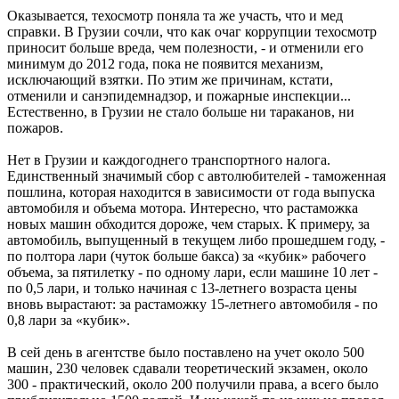
Оказывается, техосмотр поняла та же участь, что и мед
справки. В Грузии сочли, что как очаг коррупции техосмотр
приносит больше вреда, чем полезности, - и отменили его
минимум до 2012 года, пока не появится механизм,
исключающий взятки. По этим же причинам, кстати,
отменили и санэпидемнадзор, и пожарные инспекции...
Естественно, в Грузии не стало больше ни тараканов, ни
пожаров.
Нет в Грузии и каждогоднего транспортного налога.
Единственный значимый сбор с автолюбителей - таможенная
пошлина, которая находится в зависимости от года выпуска
автомобиля и объема мотора. Интересно, что растаможка
новых машин обходится дороже, чем старых. К примеру, за
автомобиль, выпущенный в текущем либо прошедшем году, -
по полтора лари (чуток больше бакса) за «кубик» рабочего
объема, за пятилетку - по одному лари, если машине 10 лет -
по 0,5 лари, и только начиная с 13-летнего возраста цены
вновь вырастают: за растаможку 15-летнего автомобиля - по
0,8 лари за «кубик».
В сей день в агентстве было поставлено на учет около 500
машин, 230 человек сдавали теоретический экзамен, около
300 - практический, около 200 получили права, а всего было