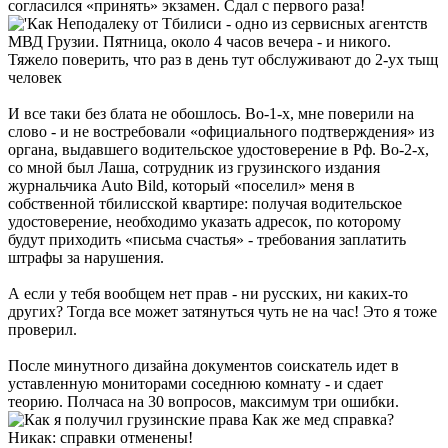
согласился «принять» экзамен. Сдал с первого раза!
Неподалеку от Тбилиси - одно из сервисных агентств
МВД Грузии. Пятница, около 4 часов вечера - и никого.
Тяжело поверить, что раз в день тут обслуживают до 2-ух тыщ
человек
И все таки без блата не обошлось. Во-1-х, мне поверили на
слово - и не востребовали «официального подтверждения» из
органа, выдавшего водительское удостоверение в Рф. Во-2-х,
со мной был Лаша, сотрудник из грузинского издания
журнальчика Auto Bild, который «поселил» меня в
собственной тбилисской квартире: получая водительское
удостоверение, необходимо указать адресок, по которому
будут приходить «письма счастья» - требования заплатить
штрафы за нарушения.
А если у тебя вообщем нет прав - ни русских, ни каких-то
других? Тогда все может затянуться чуть не на час! Это я тоже
проверил.
После минутного дизайна документов соискатель идет в
уставленную мониторами соседнюю комнату - и сдает
теорию. Полчаса на 30 вопросов, максимум три ошибки.
Как же мед справка?
Никак: справки отменены!