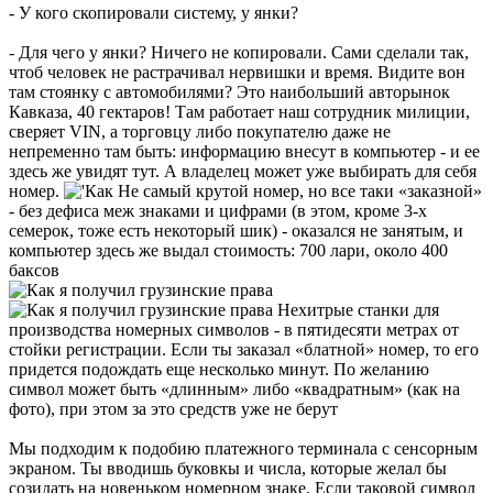
- У кого скопировали систему, у янки?
- Для чего у янки? Ничего не копировали. Сами сделали так,
чтоб человек не растрачивал нервишки и время. Видите вон
там стоянку с автомобилями? Это наибольший авторынок
Кавказа, 40 гектаров! Там работает наш сотрудник милиции,
сверяет VIN, а торговцу либо покупателю даже не
непременно там быть: информацию внесут в компьютер - и ее
здесь же увидят тут. А владелец может уже выбирать для себя
номер.
Не самый крутой номер, но все таки «заказной»
- без дефиса меж знаками и цифрами (в этом, кроме 3-х
семерок, тоже есть некоторый шик) - оказался не занятым, и
компьютер здесь же выдал стоимость: 700 лари, около 400
баксов
Нехитрые станки для
производства номерных символов - в пятидесяти метрах от
стойки регистрации. Если ты заказал «блатной» номер, то его
придется подождать еще несколько минут. По желанию
символ может быть «длинным» либо «квадратным» (как на
фото), при этом за это средств уже не берут
Мы подходим к подобию платежного терминала с сенсорным
экраном. Ты вводишь буковкы и числа, которые желал бы
созидать на новеньком номерном знаке. Если таковой символ