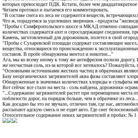
которых превосходит ПДК. Кстати, более чем двадцатикратное п
Читаем протокол и пытаемся его комментировать.
"В составе снега из леса не содержится веществ, встречающих
Что ж, порадуемся за уцелевших зверюшек - продукты "жизнеде
"Пробы с Симферопольского шоссе и МКАД отменно совпадают 
количествах содержатся азот и серосодержащие соединения, п
Камень, заготовленный для дорожников, полетел в свой огород
"Пробы с Сухаревской площади содержат составляющие масел, 
вещества, относящиеся по происхождению к эксплуатационны
составов. В пробе обнаружены ментол и никотин..."
Ага, мы ко всему иному к тому же антифризом полили дорогу. 
же несчастная соль, из-за которой все затевалось? Пожалуйста,
"Основными источниками жестких частиц в образчиках являютс
Базу неорганических загрязнителей аква фазы составляют хло
Обнаруженные в значимых количествах хлориды и сульфаты яв
Вот сейчас все стало на места - соль найдена, дорожники оср
"...Содержание загрязнителей растет при перемещении места от
поблизости дорог, на порядок больше, чем в образчике из леса...
Как досадно бы это не звучало, отлично там, где нас, автомобил
рассыпают адскую смесь и не ездят авто. Где снег белоснежный, 
Относительное содержание неких загрязнителей в пробах: № 1