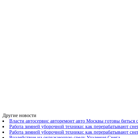
Другие новости
Власти автосервис авторемонт авто Москвы готовы биться 
Работа зимней уборочной техники: как перерабатывают с
Работа зимней уборочной техники: как перерабатывают с
Воздействие на окружающую среду Удаления Снега