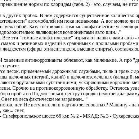
ревышение нормы по хлоридам (табл. 2) - это, случаем, не итог 
ся в других пробах. В нем содержится существенное количество 
ятельности" автомобилей им пока незнакомы. А вот можно ли пор
меж собой. Базу составляют томные алифатические углеводород
редположительно являющиеся компонентами авто шин..."
. Все эти "томные алифатические" изрыгают наши с вами авто -
смазок и резиновых изделий в сравнимых с прошлыми пробами к
м жидкостям (эфиры этиленгликоля, высшие спирты), составля
И хваленые антикоррозианты облезают, как миленькие. А про "ды
 получите.
я песок, применяемый дорожными службами, пыль и грязь с доро
риды щелочных (натрий, калий) и щелочноземельных (кальций, м
ляются брутальными субстанциями, ускоряющими коррозию мета
амлены. Срочно на противокоррозионную обработку. Осталось узн
бора пробы из Подмосковья к центру городка (смотри диаграмму)
 Снег из леса фактически не загрязнен..."
истов, нет. Не вступить ли в партию зеленоватых? Машину - на пр
как... снег.
 - Симферопольское шоссе 66 км; № 2 - МКАД; № 3 - Сухаревска