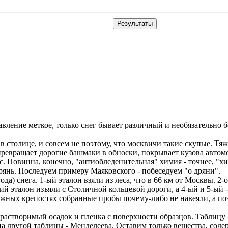
авление меткое, только снег бывает различный и необязательно
в столице, и совсем не поэтому, что москвичи такие скупые. Тя
 превращает дорогие башмаки в обноски, покрывает кузова авто
 Повинна, конечно, "антиобледенительная" химия - точнее, "х
нь. Последуем примеру Маяковского - побеседуем "о дряни".
а) снега. 1-ый эталон взяли из леса, что в 66 км от Москвы. 2-о
ий эталон изъяли с Столичной кольцевой дороги, а 4-ый и 5-ый -
жных крепостях собранные пробы почему-либо не навеяли, а по
ерастворимый осадок и пленка с поверхности образцов. Таблицу 
на другой таблицы - Менделеева. Оставим только вещества, сод