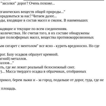
"засолки" дорог? Очень похоже...
органических веществ общей природы..."
адоваться за нас? Читаем далее...
ы, входящие в состав масел и смазок. В наименьших
 чадящие и текущие по всем соединениям.
оличествах. Не считая того, в их составе обнаружены
ющие полиэфирных масел, вещества противокоррозионных
м сигарет с ментолом" все ясно - курить вредоносно. Но где
г. Базу осадков образует кремний.
агний) металлов.
ллов..."
ать, где же лежит реальный белоснежный снег.
... Масса твердого осадка в образчиках, отобранных
икол, берем лыжи и - за город, подальше от дорог, туда, где не
я площадь.