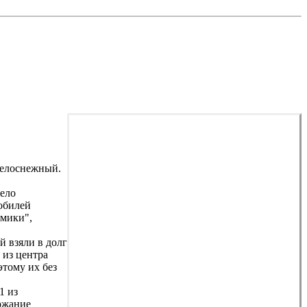
 белоснежный.
жело
мобилей
имики",
й взяли в долг
 из центра
этому их без
1 из
ержание