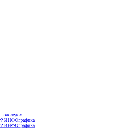
с гололедом
нег? ИНФОграфика
нег? ИНФОграфика