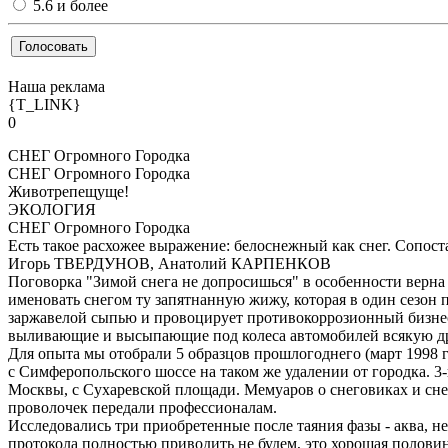
5.6 и более
Наша реклама
{T_LINK}
0
СНЕГ Огромного Городка
СНЕГ Огромного Городка
Животрепещуще!
ЭКОЛОГИЯ
СНЕГ Огромного Городка
Есть такое расхожее выражение: белоснежный как снег. Сопост
Игорь ТВЕРДУНОВ, Анатолий КАРПЕНКОВ
Поговорка "Зимой снега не допросишься" в особенности верна 
именовать снегом ту запятнанную жижу, которая в один сезон
заржавелой сыпью и провоцирует противокоррозионный бизнес.
выливающие и высыпающие под колеса автомобилей всякую дря
Для опыта мы отобрали 5 образцов прошлогоднего (март 1998 год
с Симферопольского шоссе на таком же удалении от городка. 3-
Москвы, с Сухаревской площади. Мемуаров о снеговиках и сне
проволочек передали профессионалам.
Исследовались три приобретенные после таяния фазы - аква, н
протокола полностью приводить не будем, это хорошая полови