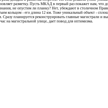
бновляет разметку. Пусть МКАД в первый раз покажет нам, что дор
инания, не опустим ли планку? Нет, убеждают в столичном Пра
тьим кольцом - его длина 12 км. Тоже уникальный объект - спло
 км. Сразу планируется реконструировать главные магистрали и 
час на магистральной улице, дает повод для оптимизма.