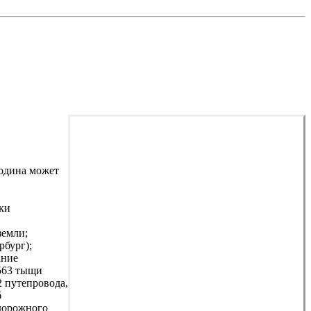
родина может
ски
земли;
рбург);
ание
563 тыщи
2 путепровода,
б
идорожного