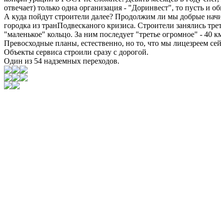
отвечает) только одна организация - "Доринвест", то пусть и о
А куда пойдут строители далее? Продолжим ли мы добрые нач
городка из транПодвесканого кризиса. Строители занялись тре
"маленькое" кольцо. За ним последует "третье огромное" - 40
Превосходные планы, естественно, но то, что мы лицезреем сей
Объекты сервиса строили сразу с дорогой.
Один из 54 надземных переходов.