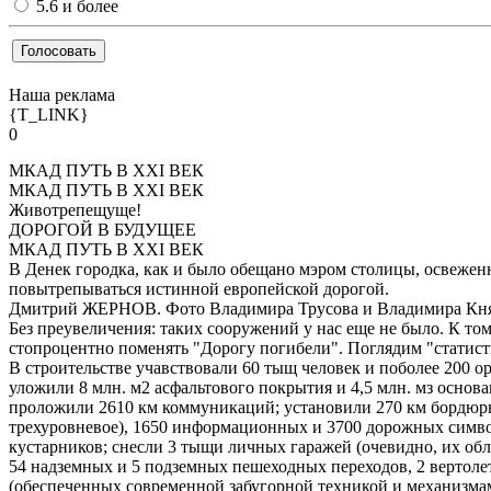
5.6 и более
Наша реклама
{T_LINK}
0
МКАД ПУТЬ В XXI ВЕК
МКАД ПУТЬ В XXI ВЕК
Животрепещуще!
ДОРОГОЙ В БУДУЩЕЕ
МКАД ПУТЬ В XXI ВЕК
В Денек городка, как и было обещано мэром столицы, освеж
повытрепываться истинной европейской дорогой.
Дмитрий ЖЕРНОВ. Фото Владимира Трусова и Владимира Кня
Без преувеличения: таких сооружений у нас еще не было. К том
стопроцентно поменять "Дорогу погибели". Поглядим "статис
В строительстве учавствовали 60 тыщ человек и поболее 200 о
уложили 8 млн. м2 асфальтового покрытия и 4,5 млн. мз осно
проложили 2610 км коммуникаций; установили 270 км бордюрн
трехуровневое), 1650 информационных и 3700 дорожных симво
кустарников; снесли 3 тыщи личных гаражей (очевидно, их обл
54 надземных и 5 подземных пешеходных переходов, 2 вертоле
(обеспеченных современной забугорной техникой и механизма