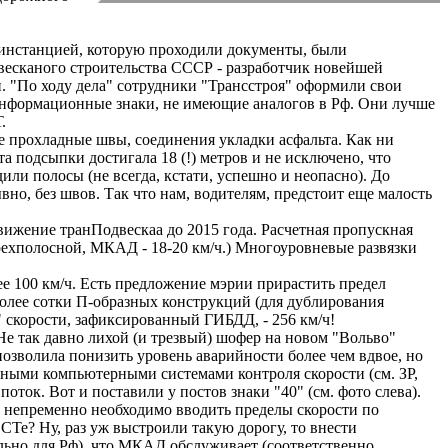
й инстанцией, которую проходили документы, были
есканого строительства СССР - разработчик новейшей
. "По ходу дела" сотрудники "Трансстроя" оформили свои
информационные знаки, не имеющие аналогов в Рф. Они лучше
.
ые прохладные швы, соединения укладки асфальта. Как ни
а подсыпки достигала 18 (!) метров и не исключено, что
или полосы (не всегда, кстати, успешно и неопасно). До
вно, без швов. Так что нам, водителям, предстоит еще малость
ижение транПодвескаа до 2015 года. Расчетная пропускная
ырехполосной, МКАД - 18-20 км/ч.) Многоуровневые развязки
ее 100 км/ч. Есть предложение мэрии прирастить предел
более сотки П-образных конструкций (для дублирования
скорости, зафиксированный ГИБДД, - 256 км/ч!
е так давно лихой (и трезвый) шофер на новом "Вольво"
озволила понизить уровень аварийности более чем вдвое, но
ными компьютерными системами контроля скорости (см. ЗР,
оток. Вот и поставили у постов знаки "40" (см. фото слева).
ом, непременно необходимо вводить пределы скорости по
СТе? Ну, раз уж выстроили такую дорогу, то внести
ально для Рф), что МКАД обслуживает (соответственно,