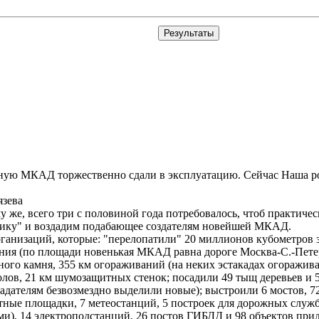
енную МКАД торжественно сдали в эксплуатацию. Сейчас Наша 
зева
у же, всего три с половиной года потребовалось, чтоб практиче
тику" и воздадим подабающее создателям новейшей МКАД.
рганизаций, которые: "перелопатили" 20 миллионов кубометров 
вания (по площади новенькая МКАД равна дороге Москва-С.-Пете
ого камня, 355 км огораживаний (на неких эстакадах огоражив
лов, 21 км шумозащитных стенок; посадили 49 тыщ деревьев и 
адателям безвозмездно выделили новые); выстроили 6 мостов, 7
тные площадки, 7 метеостанций, 5 построек для дорожных служ
ми), 14 электроподстанций, 26 постов ГИБДД и 98 объектов пр