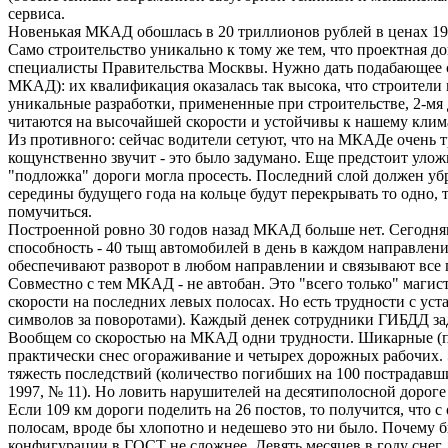
сервиса.
Новенькая МКАД обошлась в 20 триллионов рублей в ценах 19
Само строительство уникально к тому же тем, что проектная д
специалисты Правительства Москвы. Нужно дать подабающее 
МКАД): их квалификация оказалась так высока, что строители 
уникальные разработки, примененные при строительстве, 2-м
читаются на высочайшей скорости и устойчивы к нашему клима
Из противного: сейчас водители сетуют, что на МКАДе очень т
кощунственно звучит - это было задумано. Еще предстоит уложи
"подложка" дороги могла просесть. Последний слой должен убра
середины будущего года на кольце будут перекрывать то одно, 
помучиться.
Построенной ровно 30 годов назад МКАД больше нет. Сегоднящ
способность - 40 тыщ автомобилей в день в каждом направлении
обеспечивают разворот в любом направлении и связывают все
Совместно с тем МКАД - не автобан. Это "всего только" магис
скорости на последних левых полосах. Но есть трудности с ус
символов за поворотами). Каждый денек сотрудники ГИБДД за
Вообщем со скоростью на МКАД одни трудности. Шикарные (по 
практически снес огораживание и четырех дорожных рабочих. 
тяжесть последствий (количество погибших на 100 пострадав
1997, № 11). Но ловить нарушителей на десятиполосной дороге -
Если 109 км дороги поделить на 26 постов, то получится, что 
полосам, вроде бы хлопотно и недешево это ни было. Почему бы
конфигурации в ГОСТ не сложнее. Девять месяцев в году снег,