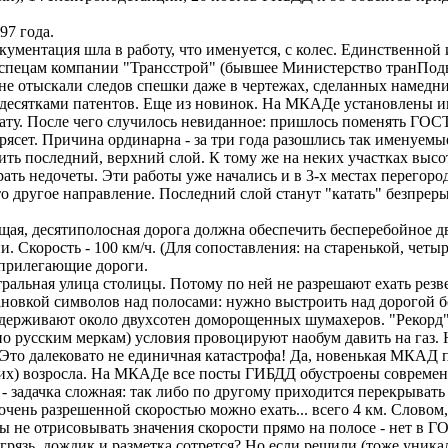
97 года.
окументация шла в работу, что именуется, с колес. Единственно
спецам компании "Трансстрой" (бывшее Министерство транПодв
не отыскали следов спешки даже в чертежах, сделанных намедни
я десятками патентов. Еще из новинок. На МКАДе установлены 
ту. После чего случилось невиданное: пришлось поменять ГОСТ
рясет. Причина ординарна - за три года разошлись так именуем
ть последний, верхний слой. К тому же на неких участках высот
ть недочеты. Эти работы уже начались и в 3-х местах перегород
то другое направление. Последний слой станут "катать" безпреры
ая, десятиполосная дорога должна обеспечить бесперебойное дв
. Скорость - 100 км/ч. (Для сопоставления: на старенькой, чет
 прилегающие дороги.
тральная улица столицы. Потому по ней не разрешают ехать резв
тановкой символов над полосами: нужно выстроить над дорогой 
держивают около двухсотен доморощенных шумахеров. "Рекорд" 
русским меркам) условия провоцируют наобум давить на газ. Н
Это далековато не единичная катастрофа! Да, новенькая МКАД п
ших) возросла. На МКАДе все посты ГИБДД обустроены современ
 задачка сложная: так либо по другому приходится перекрывать п
с очень разрешенной скоростью можно ехать... всего 4 км. Слов
 не отрисовывать значения скорости прямо на полосе - нет в ГО
 грязь, дождик и разметка сотрется? Но если решили (тоже уник