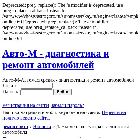
Deprecated: preg_replace(): The /e modifier is deprecated, use
preg_replace_callback instead in
/var/www/vhosts/astrogoro.ru/automasterskay.ru/engine/classes/templa
on line 60 Deprecated: preg_replace(): The /e modifier is
deprecated, use preg_replace_callback instead in
/var/www/vhosts/astrogoro.ru/automasterskay.ru/engine/classes/templa
on line 64
Авто-М - диагностика и
ремонт автомобилей
Авто-М-Автомастерская - диагностика и ремонт автомобилей
Логин:
Пароль:
Регистрация на сайте!
Забыли пароль?
Вы просматриваете мобильную версию сайта.
Перейти на
полную версию сайта.
ремонт авто
»
Новости
» Дамы меньше смотрят за чистотой
автомобиля