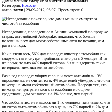
Дамы меньше смотрят за чистотой автомобиля
Категория:
Новости
автор:
zaryn
| 29-09-2012, 06:07 | Просмотров: 0
Исследование, проведенное в Англии компанией по продаже
старых автомобилей Autoquake, показало, что, больше
половины всех дам моют собственные авто не почаще, чем
раз в полгода.
Как выяснилось, 56% дам проводят очистку автомобиля как
снаружи, так и снутри, приблизительно раз в 6 месяцев. В то
же время, только 44% парней готовы были выдержать такие
интервалы меж мытьем автомобиля.
Раз в год проводят уборку салона и моют автомобиль 13%
опрошенных, не считая того, 4% водителей убеждают, что они
никогда не мыли собственный автомобиль. Посреди тех, кто
никогда не притрагивался к автомобилю моющими
средствами, дам оказалось на 1% больше, чем парней.
Что любопытно, не нашлось ни 1-го человека, заявившего, что
он готов мыть автомобиль раз в день, но 7% парней и 2% дам
находят время для того, чтоб раз в неделю заняться уборкой