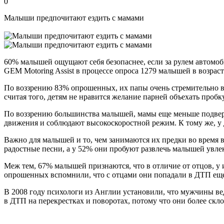
0
Малыши предпочитают ездить с мамами
60% малышей ощущают себя безопаснее, если за рулем автомоб
GEM Motoring Assist в процессе опроса 1279 малышей в возрасте
По воззрению 83% опрошенных, их папы очень стремительно во
считая того, детям не нравится желание парней объехать пробк
По воззрению большинства малышей, мамы еще меньше подверж
движения и соблюдают высокоскоростной режим. К тому же, у
Важно для малышей и то, чем занимаются их предки во время
радостные песни, а у 52% они пробуют развлечь малышей увл
Меж тем, 67% малышей признаются, что в отличие от отцов, у 
опрошенных вспомнили, что с отцами они попадали в ДТП еще
В 2008 году психологи из Англии установили, что мужчины вед
в ДТП на перекрестках и поворотах, потому что они более ск