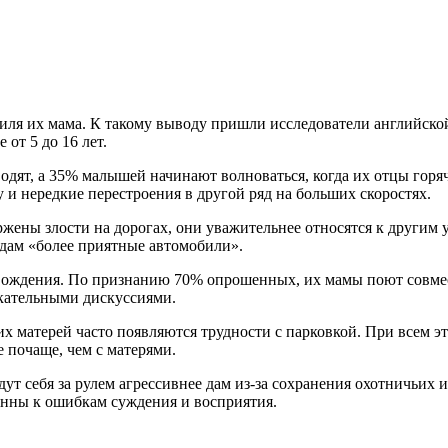
иля их мама. К такому выводу пришли исследователи английско
 от 5 до 16 лет.
дят, а 35% малышей начинают волноваться, когда их отцы горяч
у и нередкие перестроения в другой ряд на больших скоростях.
ены злости на дорогах, они уважительнее относятся к другим 
 дам «более приятные автомобили».
 вождения. По признанию 70% опрошенных, их мамы поют совме
екательными дискуссиями.
их матерей часто появляются трудности с парковкой. При всем э
 почаще, чем с матерями.
ут себя за рулем агрессивнее дам из-за сохранения охотничьих
лонны к ошибкам суждения и восприятия.