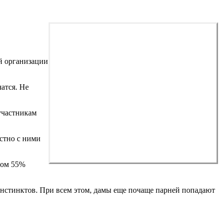
й организации
атся. Не
участникам
стно с ними
том 55%
 инстинктов. При всем этом, дамы еще почаще парней попадают