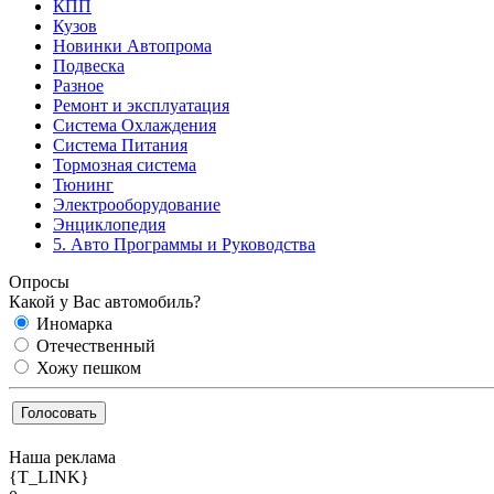
КПП
Кузов
Новинки Автопрома
Подвеска
Разное
Ремонт и эксплуатация
Система Охлаждения
Система Питания
Тормозная система
Тюнинг
Электрооборудование
Энциклопедия
5. Авто Программы и Руководства
Опросы
Какой у Вас автомобиль?
Иномарка
Отечественный
Хожу пешком
Наша реклама
{T_LINK}