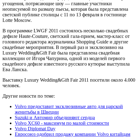
угощения, потрясающие шоу — главные участники
неописуемой по размаху пьесы, которая была представлена
светской публике столицы с 11 по 13 февраля в гостинице
Lotte Moscow.
В программке LWGF 2011 состоялось несколько свадебных
дефиле Haute-Couture, светский гала-прием, мастер-класс от
головного редактора журнальчика Shopping Guide и другие
свадебные мероприятия. В первый раз и эксклюзивно на
Luxury Wedding&Gift Fair была представлена свадебная
коллекции от Игоря Чапурина, одной из моделей первого
свадебного дефиле известного русского кутюрье выступила
Ева Ланска.
Выставку Luxury Wedding&Gift Fair 2011 посетили около 4.000
человек.
Другие новости по теме:
Volvo предоставит эксклюзивные авто для царской
женитьбы в Швеции
Suzuki и Автомир объединяют сердца
Volvo XC60 - максимум по малой стоимости
Volvo Diplomat Day
Евросоюз одобрил продажу компании Volvo китайцам