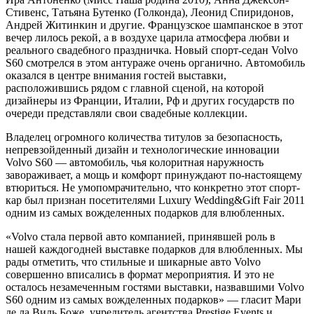
Стивенс, Татьяна Бутенко (Голконда), Леонид Спиридонов,
Андрей Житинкин и другие. Французское шампанское в этот
вечер лилось рекой, а в воздухе царила атмосфера любви и
реального свадебного праздничка. Новый спорт-седан Volvo
S60 смотрелся в этом антураже очень органично. Автомобиль
оказался в центре внимания гостей выставки,
расположившись рядом с главной сценой, на которой
дизайнеры из Франции, Италии, Рф и других государств по
очереди представляли свои свадебные коллекции.
Владелец огромного количества титулов за безопасность,
непревзойденный дизайн и технологические инновации
Volvo S60 — автомобиль, чья колоритная наружность
завораживает, а мощь и комфорт принуждают по-настоящему
втюриться. Не умопомрачительно, что конкретно этот спорт-
кар был признан посетителями Luxury Wedding&Gift Fair 2011
одним из самых вожделенных подарков для влюбленных.
«Volvo стала первой авто компанией, принявшей роль в
нашей каждогодней выставке подарков для влюбленных. Мы
рады отметить, что стильные и шикарные авто Volvo
совершенно вписались в формат мероприятия. И это не
осталось незамеченным гостями выставки, назвавшими Volvo
S60 одним из самых вожделенных подарков» — гласит Мари
де ла Виль Боже, учредитель агентства Prestige Events и