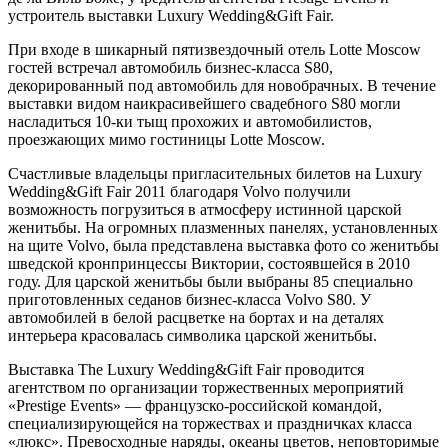
устроитель выставки Luxury Wedding&Gift Fair.
При входе в шикарный пятизвездочный отель Lotte Moscow
гостей встречал автомобиль бизнес-класса S80,
декорированный под автомобиль для новобрачных. В течение
выставки видом наикрасивейшего свадебного S80 могли
насладиться 10-ки тыщ прохожих и автомобилистов,
проезжающих мимо гостиницы Lotte Moscow.
Счастливые владельцы пригласительных билетов на Luxury
Wedding&Gift Fair 2011 благодаря Volvo получили
возможность погрузиться в атмосферу истинной царской
женитьбы. На огромных плазменных панелях, установленных
на щите Volvo, была представлена выставка фото со женитьбы
шведской кронпринцессы Виктории, состоявшейся в 2010
году. Для царской женитьбы были выбраны 85 специально
приготовленных седанов бизнес-класса Volvo S80. У
автомобилей в белой расцветке на бортах и на деталях
интерьера красовалась символика царской женитьбы.
Выставка The Luxury Wedding&Gift Fair проводится
агентством по организации торжественных мероприятий
«Prestige Events» — французско-российской командой,
специализирующейся на торжествах и праздничках класса
«люкс». Превосходные наряды, океаны цветов, неповторимые