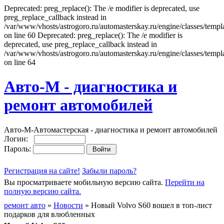
Deprecated: preg_replace(): The /e modifier is deprecated, use
preg_replace_callback instead in
/var/www/vhosts/astrogoro.ru/automasterskay.ru/engine/classes/templa
on line 60 Deprecated: preg_replace(): The /e modifier is
deprecated, use preg_replace_callback instead in
/var/www/vhosts/astrogoro.ru/automasterskay.ru/engine/classes/templa
on line 64
Авто-М - диагностика и
ремонт автомобилей
Авто-М-Автомастерская - диагностика и ремонт автомобилей
Логин:
Пароль:
Регистрация на сайте!
Забыли пароль?
Вы просматриваете мобильную версию сайта.
Перейти на
полную версию сайта.
ремонт авто
»
Новости
» Новый Volvo S60 вошел в топ-лист
подарков для влюбленных