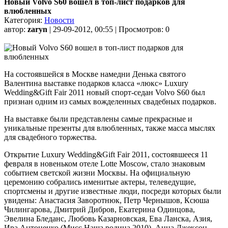
Новый Volvo S60 вошел в топ-лист подарков для
влюбленных
Категория:
Новости
автор:
zaryn
| 29-09-2012, 00:55 | Просмотров: 0
На состоявшейся в Москве намедни Денька святого
Валентина выставке подарков класса «люкс» Luxury
Wedding&Gift Fair 2011 новый спорт-седан Volvo S60 был
признан одним из самых вожделенных свадебных подарков.
На выставке были представлены самые прекрасные и
уникальные презенты для влюбленных, также масса мыслях
для свадебного торжества.
Открытие Luxury Wedding&Gift Fair 2011, состоявшееся 11
февраля в новеньком отеле Lotte Moscow, стало знаковым
событием светской жизни Москвы. На официальную
церемонию собрались именитые актеры, телеведущие,
спортсмены и другие известные люди, посреди которых были
увидены: Анастасия Заворотнюк, Петр Чернышов, Ксюша
Чилингарова, Дмитрий Дибров, Екатерина Одинцова,
Эвелина Бледанс, Любовь Казарновская, Ева Ланска, Азия,
Ира Антоненко (Мисс Наша родина 2010), Анна Джексон-