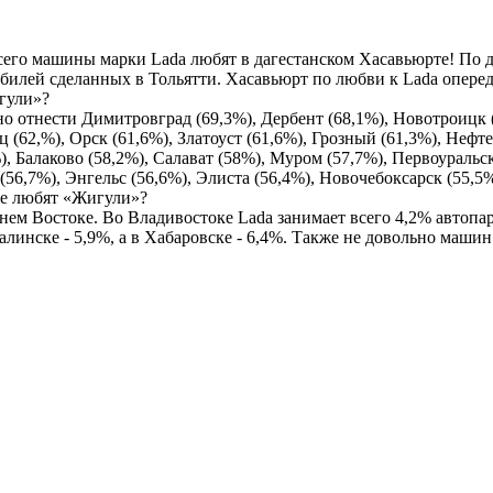
 всего машины марки Lada любят в дагестанском Хасавьюрте! По
обилей
сделанных в Тольятти. Хасавьюрт по любви к Lada опере
о отнести Димитровград (69,3%), Дербент (68,1%), Новотроицк 
 (62,%), Орск (61,6%), Златоуст (61,6%), Грозный (61,3%), Нефт
), Балаково (58,2%), Салават (58%), Муром (57,7%), Первоуральск
56,7%), Энгельс (56,6%), Элиста (56,4%), Новочебоксарск (55,5
нем Востоке. Во Владивостоке Lada занимает всего 4,2% автопар
линске - 5,9%, а в Хабаровске - 6,4%. Также не довольно машин