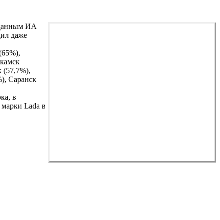
 данным ИА
дил даже
(65%),
екамск
 (57,7%),
%), Саранск
ка, в
 марки Lada в