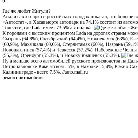
0
Где же любят Жигули?
Анализ авто парка в российских городах показал, что больше
«Автостат», в Хасавьюрте автопарк на 74,1% состоит из автом
Тольятти, где Lada имеет 73,5% автопарка.
К городами с высоким процентом Lada на дорогах страны можн
Сызрань (64,8%), Октябрьский (64,4%), Нижнекамск (63%), Елец
(60,9%), Махачкала (60,6%), Стерлитамак (60%), Назрань (59,1%
Новошахтинск (57,4%) и Черкесск (57,2%), Набережные Челны (
(55,3%), Оренбург (55,3%), и Новокуйбышевск (55,3%).
Ну а меньше всего автомобилей русского производства на Даль
Петропавловске-Камчатском - 5%, в Находке - 5,4%, Южно-Саха
Калининграде - всего 7,5%. //auto.mail.ru
ремонт автомобиля