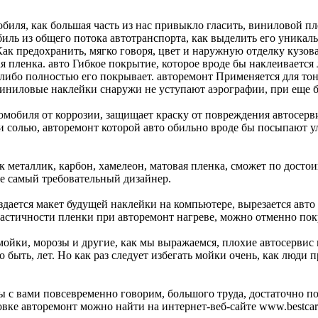
обиля, как большая часть из нас привыкло гласить, виниловой п
иль из общего потока автотранспорта, как выделить его уникал
ак предохранить, мягко говоря, цвет и наружную отделку кузов
ая пленка. авто Гибкое покрытие, которое вроде бы наклеивается
 либо полностью его покрывает. авторемонт Применяется для то
иниловые наклейки снаружи не уступают аэрографии, при еще 
омобиля от коррозии, защищает краску от повреждения автосерв
 солью, авторемонт которой авто обильно вроде бы посыпают у
 металлик, карбон, хамелеон, матовая пленка, сможет по достои
же самый требовательный дизайнер.
оздается макет будущей наклейки на компьютере, вырезается авт
эластичности пленки при авторемонт нагреве, можно отменно по
ойки, морозы и другие, как мы выражаемся, плохие автосервис 
о быть, лет. Но как раз следует избегать мойки очень, как люд
 с вами повсевременно говорим, большого труда, достаточно под
ровке авторемонт можно найти на интернет-веб-сайте www.bestca