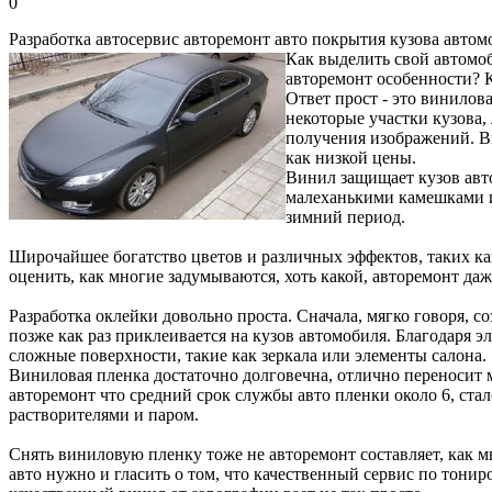
0
Разработка автосервис авторемонт авто покрытия кузова автом
Как выделить свой автомоб
авторемонт особенности? К
Ответ прост - это винилов
некоторые участки кузова,
получения изображений. В
как низкой цены.
Винил защищает кузов авт
малеханькими камешками и
зимний период.
Широчайшее богатство цветов и различных эффектов, таких как
оценить, как многие задумываются, хоть какой, авторемонт да
Разработка оклейки довольно проста. Сначала, мягко говоря, с
позже как раз приклеивается на кузов автомобиля. Благодаря 
сложные поверхности, такие как зеркала или элементы салона.
Виниловая пленка достаточно долговечна, отлично переносит м
авторемонт что средний срок службы авто пленки около 6, стал
растворителями и паром.
Снять виниловую пленку тоже не авторемонт составляет, как мы
авто нужно и гласить о том, что качественный сервис по тони