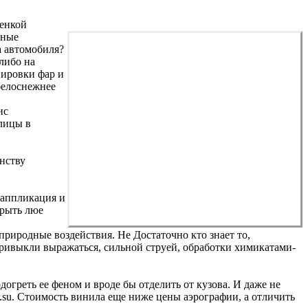
ленкой
ьные
а автомобиля?
 либо на
нировки фар и
белоснежнее
ис
лицы в
нству
о аппликация и
крыть люе
природные воздействия. Не Достаточно кто знает то,
и привыкли выражаться, сильной струей, обработки химикатами-
огреть ее феном и вроде бы отделить от кузова. И даже не
r.su. Стоимость винила еще ниже цены аэрографии, а отличить