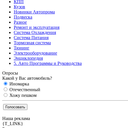
КПП
Кузов
Новинки Автопрома
Подвеска
Разное
Ремонт и эксплуатация
Система Охлаждения
Система Питания
Тормозная система
Тюнинг
Электрооборудование
Энциклопедия
5. Авто Программы и Руководства
Опросы
Какой у Вас автомобиль?
Иномарка
Отечественный
Хожу пешком
Наша реклама
{T_LINK}