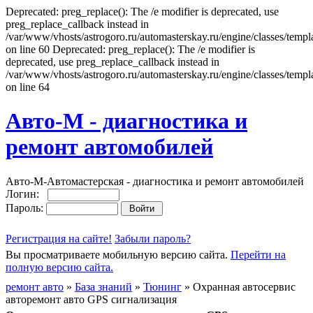
Deprecated: preg_replace(): The /e modifier is deprecated, use
preg_replace_callback instead in
/var/www/vhosts/astrogoro.ru/automasterskay.ru/engine/classes/templa
on line 60 Deprecated: preg_replace(): The /e modifier is
deprecated, use preg_replace_callback instead in
/var/www/vhosts/astrogoro.ru/automasterskay.ru/engine/classes/templa
on line 64
Авто-М - диагностика и
ремонт автомобилей
Авто-М-Автомастерская - диагностика и ремонт автомобилей
Логин:
Пароль:
Регистрация на сайте!
Забыли пароль?
Вы просматриваете мобильную версию сайта.
Перейти на
полную версию сайта.
ремонт авто
»
База знаний
»
Тюнинг
» Охранная автосервис
авторемонт авто GPS сигнализация