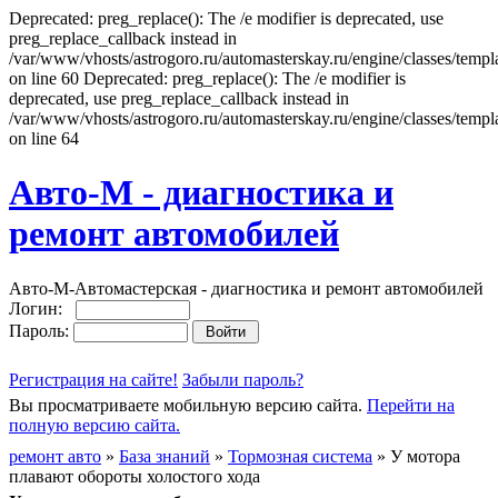
Deprecated: preg_replace(): The /e modifier is deprecated, use
preg_replace_callback instead in
/var/www/vhosts/astrogoro.ru/automasterskay.ru/engine/classes/templa
on line 60 Deprecated: preg_replace(): The /e modifier is
deprecated, use preg_replace_callback instead in
/var/www/vhosts/astrogoro.ru/automasterskay.ru/engine/classes/templa
on line 64
Авто-М - диагностика и
ремонт автомобилей
Авто-М-Автомастерская - диагностика и ремонт автомобилей
Логин:
Пароль:
Регистрация на сайте!
Забыли пароль?
Вы просматриваете мобильную версию сайта.
Перейти на
полную версию сайта.
ремонт авто
»
База знаний
»
Тормозная система
» У мотора
плавают обороты холостого хода