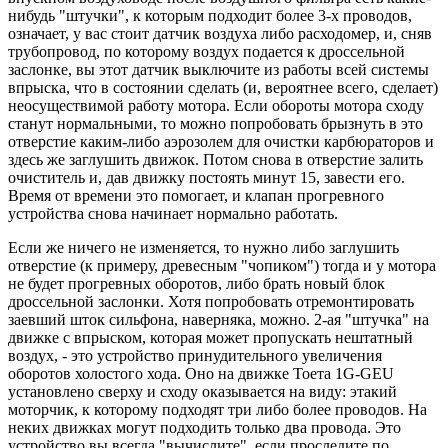
нибудь "штучки", к которым подходит более 3-х проводов,
означает, у вас стоит датчик воздуха либо расходомер, и, сняв
трубопровод, по которому воздух подается к дроссельной
заслонке, вы этот датчик выключите из работы всей системы
впрыска, что в состоянии сделать (и, вероятнее всего, сделает)
неосуществимой работу мотора. Если обороты мотора сходу
станут нормальными, то можно попробовать брызнуть в это
отверстие каким-либо аэрозолем для очистки карбюраторов и
здесь же заглушить движок. Потом снова в отверстие залить
очиститель и, дав движку постоять минут 15, завести его.
Время от времени это помогает, и клапан прогревного
устройства снова начинает нормально работать.
Если же ничего не изменяется, то нужно либо заглушить
отверстие (к примеру, древесным "чопиком") тогда и у мотора
не будет прогревных оборотов, либо брать новый блок
дроссельной заслонки. Хотя попробовать отремонтировать
заевший шток сильфона, наверняка, можно. 2-ая "штучка" на
движке с впрыском, которая может пропускать нештатный
воздух, - это устройство принудительного увеличения
оборотов холостого хода. Оно на движке Тоета 1G-GEU
установлено сверху и сходу оказывается на виду: этакий
моторчик, к которому подходят три либо более проводов. На
неких движках могут подходить только два провода. Это
устройство вы всегда "вычислите", если проследите по