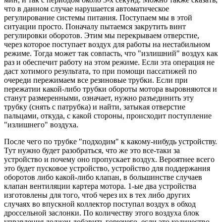
что в данном случае нарушается автоматическое
регулирование системы питания. Поступаем мы в этой
ситуации просто. Поначалу пытаемся закрутить винт
регулировки оборотов. Этим мы перекрываем отверстие,
через которое поступает воздух для работы на нестабильном
режиме. Тогда может так совпасть, что "излишний" воздух как
раз и обеспечит работу на этом режиме. Если эта операция не
даст хотимого результата, то при помощи пассатижей по
очереди пережимаем все резиновые трубки. Если при
пережатии какой-либо трубки обороты мотора выровняются и
станут размеренными, означает, нужно разъединить эту
трубку (снять с патрубка) и найти, затыкая отверстие
пальцами, откуда, с какой стороны, происходит поступление
"излишнего" воздуха.
После чего по трубке "подходим" к какому-нибудь устройству.
Тут нужно будет разобраться, что же это все-таки за
устройство и почему оно пропускает воздух. Вероятнее всего
это будет пусковое устройство, устройство для поддержания
оборотов либо какой-либо клапан, в большинстве случаев
клапан вентиляции картера мотора. 1-ые два устройства
изготовлены для того, чтоб через их в тех либо других
случаях во впускной коллектор поступал воздух в обход
дроссельной заслонки. По количеству этого воздуха блок
управления должен добавить горючего, если это количество