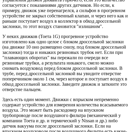
согласуется с показаниями других датчиков. Но если, к
примеру, движок уже перенагрелся, а сильфон в прогревном
устройстве не закрыл собственный клапан, и через него как и
раньше поступает воздух в коллектор в обход дроссельной
заслонки, то этот воздух становится "излишним".
У неких движков (Тоета 1G) прогревное устройство
изготовлено как одно целое с блоком дроссельной заслонки
(на движке 10 оно размещено снизу, под блоком дроссельной
заслонки) тогда и никаких резиновых трубок нет. Если при
"плавающих оборотах" вы пережали по очереди все
резиновые трубки, а результата никакого, смело можно
снимать воздуховод перед блоком дроссельной заслонки. В
трубе, перед дроссельной заслонкой вы увидите отверстие
поперечником около 1 см, через которое и поступает воздух в
обход дроссельной заслонки. Заведите движок и заткните это
отверстие пальцем.
Здесь есть один момент. Движки с впрыском непременно
содержат устройство для измерения количества всасываемого
воздуха. Это может быть расходомер на впускном
трубопроводе после воздушного фильтра (механический у
компании Тоета и др. и термический у Nissan и др.) либо
датчик вакуума после дроссельной заслонки. Если на
впускном воздуховоде после воздушного фильтра есть какие-