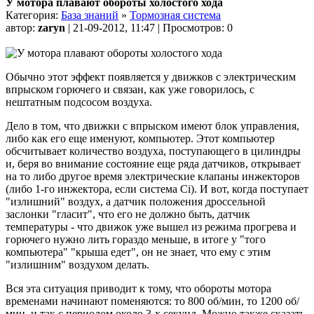
У мотора плавают обороты холостого хода
Категория:
База знаний
»
Тормозная система
автор:
zaryn
| 21-09-2012, 11:47 | Просмотров: 0
Обычно этот эффект появляется у движков с электрическим
впрыском горючего и связан, как уже говорилось, с
нештатным подсосом воздуха.
Дело в том, что движки с впрыском имеют блок управления,
либо как его еще именуют, компьютер. Этот компьютер
обсчитывает количество воздуха, поступающего в цилиндры
и, беря во внимание состояние еще ряда датчиков, открывает
на то либо другое время электрические клапаны инжекторов
(либо 1-го инжектора, если система Ci). И вот, когда поступает
"излишний" воздух, а датчик положения дроссельной
заслонки "гласит", что его не должно быть, датчик
температуры - что движок уже вышел из режима прогрева и
горючего нужно лить гораздо меньше, в итоге у "того
компьютера" "крыша едет", он не знает, что ему с этим
"излишним" воздухом делать.
Вся эта ситуация приводит к тому, что обороты мотора
временами начинают поменяются: то 800 об/мин, то 1200 об/
мин, и так с периодом около 3-х секунд. Можно также сказать,