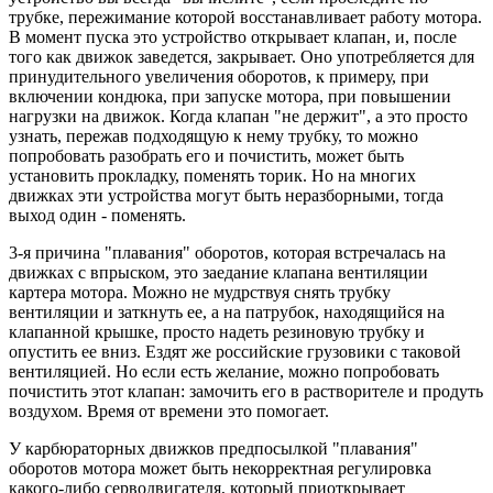
трубке, пережимание которой восстанавливает работу мотора.
В момент пуска это устройство открывает клапан, и, после
того как движок заведется, закрывает. Оно употребляется для
принудительного увеличения оборотов, к примеру, при
включении кондюка, при запуске мотора, при повышении
нагрузки на движок. Когда клапан "не держит", а это просто
узнать, пережав подходящую к нему трубку, то можно
попробовать разобрать его и почистить, может быть
установить прокладку, поменять торик. Но на многих
движках эти устройства могут быть неразборными, тогда
выход один - поменять.
3-я причина "плавания" оборотов, которая встречалась на
движках с впрыском, это заедание клапана вентиляции
картера мотора. Можно не мудрствуя снять трубку
вентиляции и заткнуть ее, а на патрубок, находящийся на
клапанной крышке, просто надеть резиновую трубку и
опустить ее вниз. Ездят же российские грузовики с таковой
вентиляцией. Но если есть желание, можно попробовать
почистить этот клапан: замочить его в растворителе и продуть
воздухом. Время от времени это помогает.
У карбюраторных движков предпосылкой "плавания"
оборотов мотора может быть некорректная регулировка
какого-либо серводвигателя, который приоткрывает