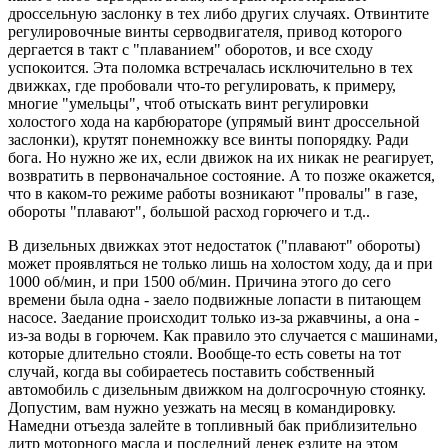
дроссельную заслонку в тех либо других случаях. Отвинтите
регулировочные винты серводвигателя, привод которого
дергается в такт с "плаванием" оборотов, и все сходу
успокоится. Эта поломка встречалась исключительно в тех
движках, где пробовали что-то регулировать, к примеру,
многие "умельцы", чтоб отыскать винт регулировки
холостого хода на карбюраторе (упрямый винт дроссельной
заслонки), крутят понемножку все винты попорядку. Ради
бога. Но нужно же их, если движок на их никак не реагирует,
возвратить в первоначальное состояние. А то позже окажется,
что в каком-то режиме работы возникают "провалы" в газе,
обороты "плавают", большой расход горючего и т.д..
В дизельных движках этот недостаток ("плавают" обороты)
может проявляться не только лишь на холостом ходу, да и при
1000 об/мин, и при 1500 об/мин. Причина этого до сего
времени была одна - заело подвижные лопасти в питающем
насосе. Заедание происходит только из-за ржавчины, а она -
из-за воды в горючем. Как правило это случается с машинами,
которые длительно стояли. Вообще-то есть советы на тот
случай, когда вы собираетесь поставить собственный
автомобиль с дизельным движком на долгосрочную стоянку.
Допустим, вам нужно уезжать на месяц в командировку.
Намедни отъезда залейте в топливный бак приблизительно
литр моторного масла и последний денек ездите на этом