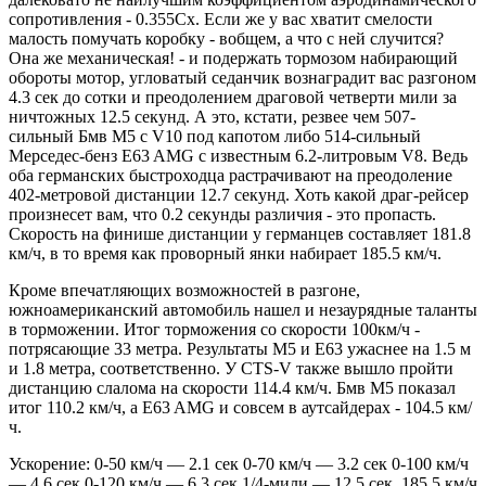
сопротивления - 0.355Сx. Если же у вас хватит смелости
малость помучать коробку - вобщем, а что с ней случится?
Она же механическая! - и подержать тормозом набирающий
обороты мотор, угловатый седанчик вознаградит вас разгоном
4.3 сек до сотки и преодолением драговой четверти мили за
ничтожных 12.5 секунд. А это, кстати, резвее чем 507-
сильный Бмв M5 с V10 под капотом либо 514-сильный
Мерседес-бенз E63 AMG с известным 6.2-литровым V8. Ведь
оба германских быстроходца растрачивают на преодоление
402-метровой дистанции 12.7 секунд. Хоть какой драг-рейсер
произнесет вам, что 0.2 секунды различия - это пропасть.
Скорость на финише дистанции у германцев составляет 181.8
км/ч, в то время как проворный янки набирает 185.5 км/ч.
Кроме впечатляющих возможностей в разгоне,
южноамериканский автомобиль нашел и незаурядные таланты
в торможении. Итог торможения со скорости 100км/ч -
потрясающие 33 метра. Результаты M5 и E63 ужаснее на 1.5 м
и 1.8 метра, соответственно. У CTS-V также вышло пройти
дистанцию слалома на скорости 114.4 км/ч. Бмв M5 показал
итог 110.2 км/ч, а E63 AMG и совсем в аутсайдерах - 104.5 км/
ч.
Ускорение: 0-50 км/ч — 2.1 сек 0-70 км/ч — 3.2 сек 0-100 км/ч
— 4.6 сек 0-120 км/ч — 6.3 сек 1/4-мили — 12.5 сек, 185.5 км/ч