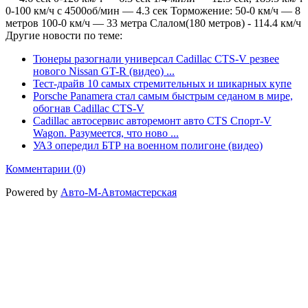
0-100 км/ч с 4500об/мин — 4.3 сек Торможение: 50-0 км/ч — 8
метров 100-0 км/ч — 33 метра Слалом(180 метров) - 114.4 км/ч
Другие новости по теме:
Тюнеры разогнали универсал Cadillac CTS-V резвее
нового Nissan GT-R (видео) ...
Тест-драйв 10 самых стремительных и шикарных купе
Porsche Panamera стал самым быстрым седаном в мире,
обогнав Cadillac CTS-V
Cadillac автосервис авторемонт авто CTS Спорт-V
Wagon. Разумеется, что ново ...
УАЗ опередил БТР на военном полигоне (видео)
Комментарии (0)
Powered by
Авто-М-Автомастерская