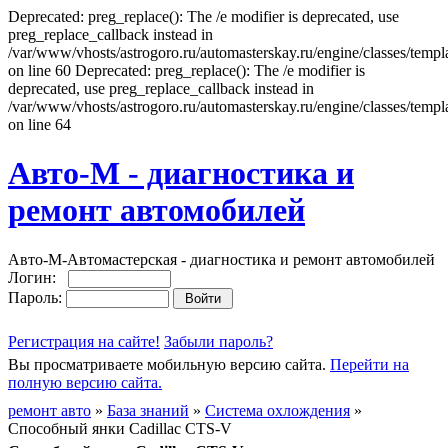
Deprecated: preg_replace(): The /e modifier is deprecated, use
preg_replace_callback instead in
/var/www/vhosts/astrogoro.ru/automasterskay.ru/engine/classes/templa
on line 60 Deprecated: preg_replace(): The /e modifier is
deprecated, use preg_replace_callback instead in
/var/www/vhosts/astrogoro.ru/automasterskay.ru/engine/classes/templa
on line 64
Авто-М - диагностика и
ремонт автомобилей
Авто-М-Автомастерская - диагностика и ремонт автомобилей
Логин:
Пароль:
Регистрация на сайте!
Забыли пароль?
Вы просматриваете мобильную версию сайта.
Перейти на
полную версию сайта.
ремонт авто
»
База знаний
»
Система охлождения
»
Способный янки Cadillac CTS-V