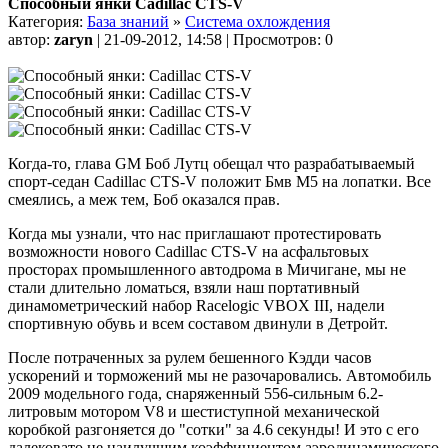
Способный янки Cadillac CTS-V
Категория:
База знаний
»
Система охлождения
автор:
zaryn
| 21-09-2012, 14:58 | Просмотров: 0
Когда-то, глава GM Боб Лутц обещал что разрабатываемый
спорт-седан Cadillac CTS-V положит Бмв M5 на лопатки. Все
смеялись, а меж тем, Боб оказался прав.
Когда мы узнали, что нас приглашают протестировать
возможности нового Cadillac CTS-V на асфальтовых
просторах промышленного автодрома в Мичигане, мы не
стали длительно ломаться, взяли наш портативный
динамометрический набор Racelogic VBOX III, надели
спортивную обувь и всем составом двинули в Детройт.
После потраченных за рулем бешенного Кэдди часов
ускорений и торможений мы не разочаровались. Автомобиль
2009 модельного года, снаряженный 556-сильным 6.2-
литровым мотором V8 и шестиступной механической
коробкой разгоняется до "сотки" за 4.6 секунды! И это с его
далековато не наилучшим коэффициентом аэродинамического