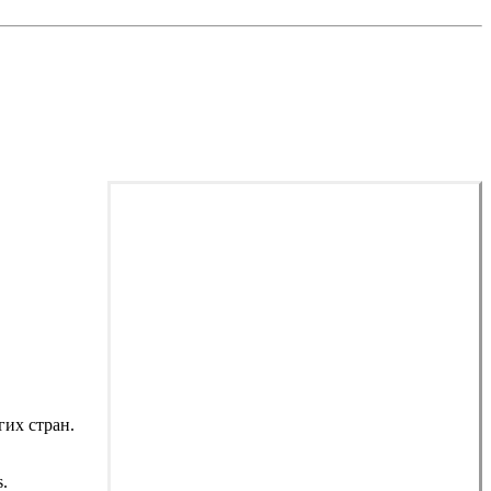
гих стран.
.