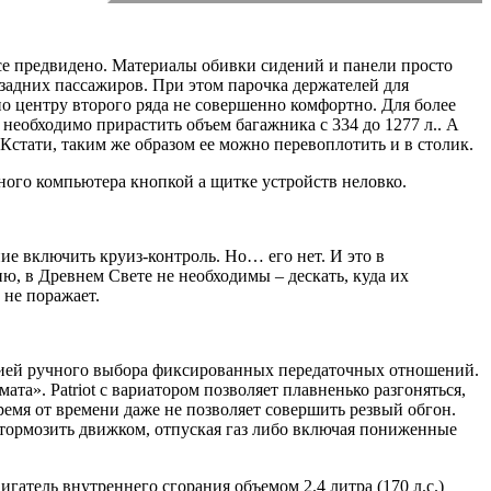
все предвидено. Материалы обивки сидений и панели просто
у задних пассажиров. При этом парочка держателей для
по центру второго ряда не совершенно комфортно. Для более
 необходимо прирастить объем багажника с 334 до 1277 л.. А
Кстати, таким же образом ее можно перевоплотить и в столик.
ного компьютера кнопкой а щитке устройств неловко.
ие включить круиз-контроль. Но… его нет. И это в
ю, в Древнем Свете не необходимы – дескать, куда их
 не поражает.
кцией ручного выбора фиксированных передаточных отношений.
а». Patriot с вариатором позволяет плавненько разгоняться,
ремя от времени даже не позволяет совершить резвый обгон.
 тормозить движком, отпуская газ либо включая пониженные
атель внутреннего сгорания объемом 2.4 литра (170 л.с.)