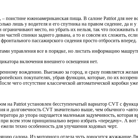
 – поистине южноамериканская пища. В салоне Patriot для нее 
олько лишь у водителя и его спутника на правом сидение, да и 
 ограничивают место, но убрать их нельзя, так что посиживать 
 частей спинки заднего дивана, а то и совсем их сложить, если
фронтального пассажирского сидения просто отбросить вперед. 
нтами управления все в порядке, но листать информацию машрут
ндикатора включения внешнего освещения нет.
еренному вождению. Выезжаю за город, и сразу появляется желан
опейских покупателях, убрав функции, которые, по их воззрени
осле чего отсутствие классической автоматической коробки уже
ом на Patriot установлен бесступенчатый вариатор CVT с фун
ия и долговечность CVT значительно выше, чем обычного «автомат
лератора до упора ощущается маленькая задумчивость, которая в
 при всем этом принципиально верно избрать «передачу». А вот
, ежели техно особенность для улучшения ходовых черт.
цию салона. Из моторного отдела чуть доносится жужжание.Двиг