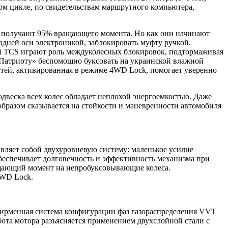
ом цикле, по свидетельствам маршрутного компьютера,
а получают 95% вращающего момента. Но как они начинают
дней оси электроникой, заблокировать муфту ручкой,
ой TCS играют роль междуколесных блокировок, подтормаживая
 «Патриоту» беспомощно буксовать на украинской влажной
остей, активированная в режиме 4WD Lock, помогает уверенно
одвеска всех колес обладает неплохой энергоемкостью. Даже
бразом сказывается на стойкости и маневренности автомобиля
вляет собой двухуровневую систему: маленькое усилие
обеспечивает долговечность и эффективность механизма при
ащающий момент на непробуксовывающие колеса.
4WD Lock.
Фирменная система конфигурации фаз газораспределения VVT
ота мотора разъясняется применением двухслойной стали с