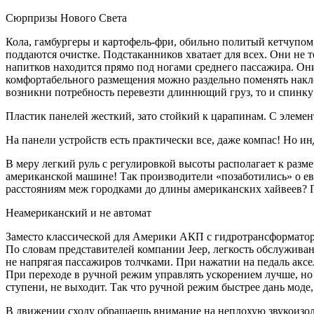
Сюрпризы Нового Света
Кола, гамбургеры и картофель-фри, обильно политый кетчупом,
поддаются очистке. Подстаканников хватает для всех. Они не т
напитков находится прямо под ногами среднего пассажира. Они
комфортабельного размещения можно раздельно поменять наклон
возникни потребность перевезти длиннющий груз, то и спинку 
Пластик панелей жесткий, зато стойкий к царапинам. С элеме
На панели устройств есть практически все, даже компас! Но и
В меру легкий руль с регулировкой высоты располагает к разм
американской машине! Так производители «позаботились» о евр
расстояниям меж городками до длины американских хайвеев? П
Неамериканский и не автомат
Заместо классической для Америки АКП с гидротрансформатор
По словам представителей компании Jeep, легкость обслуживан
не напрягая пассажиров толчками. При нажатии на педаль аксе
При переходе в ручной режим управлять ускорением лучше, но
ступени, не выходит. Так что ручной режим быстрее дань моде
В движении сходу обращаешь внимание на неплохую звукоизоля