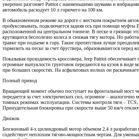
уверенно разгоняет Patriot с наименьшими шумами и вибрация
автомобиль расходует 10 л горючего на 100 км.
В обыкновенном режиме на дороге с жестким покрытием авто
пробуксовывать, подключается задняя ось при помощи муфты Е
расположенной на центральном тоннеле. В песке и грязищи э
крутящиеся бесполезно колеса и снижая тягу мотора. Но рабо
травке при подъеме в гору. Такие препятствия лучше преодоле
тормозить на песке за счет бруствера, образовавшегося перед к
Показывая проходимость кроссовера, Jeep Patriot обеспечивае
огромные выпуклости грунтовок передаются на кузов в виде м
при больших скоростях. На асфальтовых волнах он раскачивает
Полный привод
Вращающий момент обычно поступает на фронтальный мост чере
передается за счет электрических сил, огромное – аналогично
томных режимах эксплуатации. Системы контроля тяги – TCS,
Принудительная блокировка при скорости выше 50 км/ч отключ
Движок
Бензиновый 4-х цилиндровый мотор объемом 2.4 л разработан
содействует неплохим тягово-мощностным чертам. Для уменьш