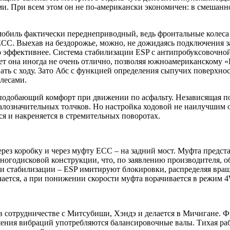
ми. При всем этом он не по-американски экономичен: в смешанн
мобиль фактически переднеприводный, ведь фронтальные колес
СС. Выехав на бездорожье, можно, не дожидаясь подключения за
то эффективнее. Система стабилизации ESP с антипробуксовочн
тает она иногда не очень отлично, позволяя южноамериканскому
вать с ходу. Зато Абс с функцией определения сыпучих поверхн
олесами.
т подобающий комфорт при движении по асфальту. Независящая п
алозначительных толчков. Но настройка ходовой не наилучшим о
ся и накреняется в стремительных поворотах.
з коробку и через муфту ЕСС – на задний мост. Муфта предста
 многодисковой конструкции, что, по заявлению производителя, 
 и стабилизации – ESP имитируют блокировки, распределяя вр
ается, а при понижении скорости муфта ворачивается в режим 
 в сотрудничестве с Митсубиши, Хэндэ и делается в Мичигане. 
ения вибраций употребляются балансировочные валы. Тихая раб