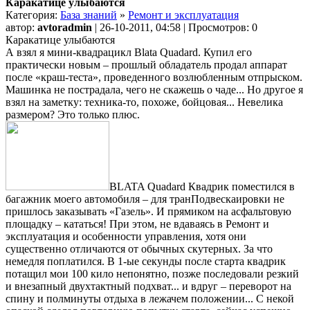
Каракатице улыбаются
Категория:
База знаний
»
Ремонт и эксплуатация
автор:
avtoradmin
| 26-10-2011, 04:58 | Просмотров: 0
Каракатице улыбаются
А взял я мини-квадрацикл Blata Quadard. Купил его
практически новым – прошлый обладатель продал аппарат
после «краш-теста», проведенного возлюбленным отпрыском.
Машинка не пострадала, чего не скажешь о чаде... Но другое я
взял на заметку: техника-то, похоже, бойцовая... Невелика
размером? Это только плюс.
BLATA Quadard Квадрик поместился в
багажник моего автомобиля – для транПодвескаировки не
пришлось заказывать «Газель». И прямиком на асфальтовую
площадку – кататься! При этом, не вдаваясь в Ремонт и
эксплуатация и особенности управления, хотя они
существенно отличаются от обычных скутерных. За что
немедля поплатился. В 1-ые секунды после старта квадрик
потащил мои 100 кило непонятно, позже последовали резкий
и внезапный двухтактный подхват... и вдруг – переворот на
спину и полминуты отдыха в лежачем положении... С некой