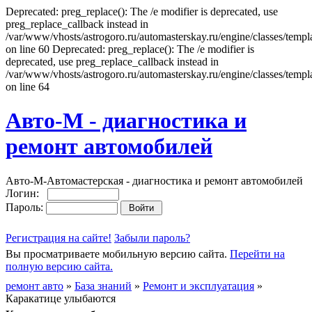
Deprecated: preg_replace(): The /e modifier is deprecated, use
preg_replace_callback instead in
/var/www/vhosts/astrogoro.ru/automasterskay.ru/engine/classes/templa
on line 60 Deprecated: preg_replace(): The /e modifier is
deprecated, use preg_replace_callback instead in
/var/www/vhosts/astrogoro.ru/automasterskay.ru/engine/classes/templa
on line 64
Авто-М - диагностика и
ремонт автомобилей
Авто-М-Автомастерская - диагностика и ремонт автомобилей
Логин:
Пароль:
Регистрация на сайте!
Забыли пароль?
Вы просматриваете мобильную версию сайта.
Перейти на
полную версию сайта.
ремонт авто
»
База знаний
»
Ремонт и эксплуатация
»
Каракатице улыбаются