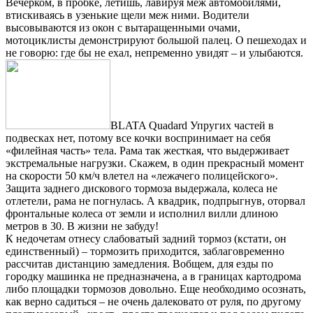
Вечерком, в пробке, летишь, лавируя меж автомобилями,
втискиваясь в узенькие щели меж ними. Водители
высовываются из окон с вытаращенными очами,
мотоциклисты демонстрируют большой палец. О пешеходах и
не говорю: где бы не ехал, непременно увидят – и улыбаются.
BLATA Quadard Упругих частей в
подвесках нет, потому все кочки воспринимает на себя
«филейная часть» тела. Рама так жесткая, что выдерживает
экстремальные нагрузки. Скажем, в один прекрасный момент
на скорости 50 км/ч влетел на «лежачего полицейского».
Защита заднего дискового тормоза выдержала, колеса не
отлетели, рама не погнулась. А квадрик, подпрыгнув, оторвал
фронтальные колеса от земли и исполнил вилли длиною
метров в 30. В жизни не забуду!
К недочетам отнесу слабоватый задний тормоз (кстати, он
единственный) – тормозить приходится, заблаговременно
рассчитав дистанцию замедления. Вобщем, для езды по
городку машинка не предназначена, а в границах картодрома
либо площадки тормозов довольно. Еще необходимо осознать,
как верно садиться – не очень далековато от руля, по другому