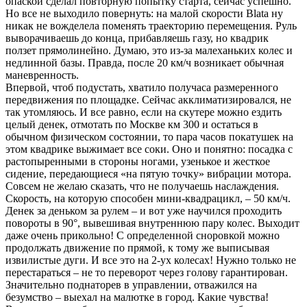
опаской сделал повторную попытку старта, сейчас успешно.
Но все не выходило повернуть: на малой скорости Blata ну
никак не вожделела поменять траекторию перемещения. Руль
выворачиваешь до конца, прибавляешь газу, но квадрик
ползет прямолинейно. Думаю, это из-за малеханьких колес и
недлинной базы. Правда, после 20 км/ч возникает обычная
маневренность.
Впервой, чтоб подустать, хватило получаса размеренного
передвижения по площадке. Сейчас акклиматизировался, не
так утомляюсь. И все равно, если на скутере можно ездить
целый денек, отмотать по Москве км 300 и остаться в
обычном физическом состоянии, то пара часов покатушек на
этом квадрике выжимает все соки. Оно и понятно: посадка с
растопыренными в стороны ногами, узенькое и жесткое
сидение, передающиеся «на пятую точку» вибрации мотора.
Совсем не желаю сказать, что не получаешь наслаждения.
Скорость, на которую способен мини-квадрацикл, – 50 км/ч.
Денек за деньком за рулем – и вот уже научился проходить
повороты в 90°, вывешивая внутреннюю пару колес. Выходит
даже очень прикольно! С определенной сноровкой можно
продолжать движение по прямой, к тому же выписывая
извилистые дуги. И все это на 2-ух колесах! Нужно только не
перестараться – не то переворот через голову гарантирован.
Значительно поднаторев в управлении, отважился на
безумство – выехал на малютке в город. Какие чувства!