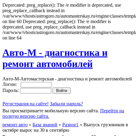
Deprecated: preg_replace(): The /e modifier is deprecated, use
preg_replace_callback instead in
/var/www/vhosts/astrogoro.ru/automasterskay.ru/engine/classes/templa
on line 60 Deprecated: preg_replace(): The /e modifier is
deprecated, use preg_replace_callback instead in
/var/www/vhosts/astrogoro.ru/automasterskay.ru/engine/classes/templa
on line 64
Авто-М - диагностика и
ремонт автомобилей
Авто-М-Автомастерская - диагностика и ремонт автомобилей
Логин:
Пароль:
Регистрация на сайте!
Забыли пароль?
Вы просматриваете мобильную версию сайта.
Перейти на
полную версию сайта.
ремонт авто
»
База знаний
»
Разное1
» Выпуск грузовиков в
октябре вырос на 30 к сентябрю