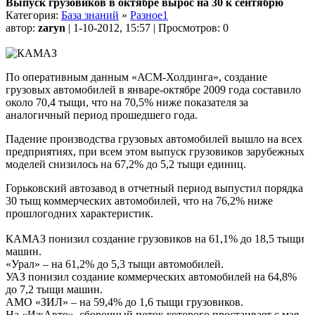
Выпуск грузовиков в октябре вырос на 30 к сентябрю
Категория:
База знаний
»
Разное1
автор:
zaryn
| 1-10-2012, 15:57 | Просмотров: 0
По оперативным данным «АСМ-Холдинга», создание
грузовых автомобилей в январе-октябре 2009 года составило
около 70,4 тыщи, что на 70,5% ниже показателя за
аналогичный период прошедшего года.
Падение производства грузовых автомобилей вышло на всех
предприятиях, при всем этом выпуск грузовиков зарубежных
моделей снизилось на 67,2% до 5,2 тыщи единиц.
Горьковский автозавод в отчетный период выпустил порядка
30 тыщ коммерческих автомобилей, что на 76,2% ниже
прошлогодних характеристик.
КАМАЗ понизил создание грузовиков на 61,1% до 18,5 тыщи
машин.
«Урал» – на 61,2% до 5,3 тыщи автомобилей.
УАЗ понизил создание коммерческих автомобилей на 64,8%
до 7,2 тыщи машин.
АМО «ЗИЛ» – на 59,4% до 1,6 тыщи грузовиков.
На «ИжАвто», сборочный поток которого простаивает с мая