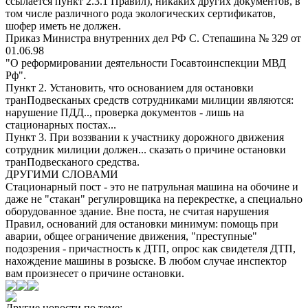
ссылается пункт 2.3.1 Правил), никаких других документов, в
том числе различного рода экологических сертификатов,
шофер иметь не должен.
Приказ Министра внутренних дел РФ С. Степашина № 329 от
01.06.98
"О реформировании деятельности Госавтоинспекции МВД
Рф".
Пункт 2. Установить, что основанием для остановки
транПодвесканых средств сотрудниками милиции являются:
нарушение ПДД.., проверка документов - лишь на
стационарных постах...
Пункт 3. При воззвании к участнику дорожного движения
сотрудник милиции должен... сказать о причине остановки
транПодвесканого средства.
ДРУГИМИ СЛОВАМИ
Стационарный пост - это не патрульная машина на обочине и
даже не "стакан" регулировщика на перекрестке, а специально
оборудованное здание. Вне поста, не считая нарушения
Правил, оснований для остановки минимум: помощь при
аварии, общее ограничение движения, "преступные"
подозрения - причастность к ДТП, опрос как свидетеля ДТП,
нахождение машины в розыске. В любом случае инспектор
вам произнесет о причине остановки.
Другие новости по теме: