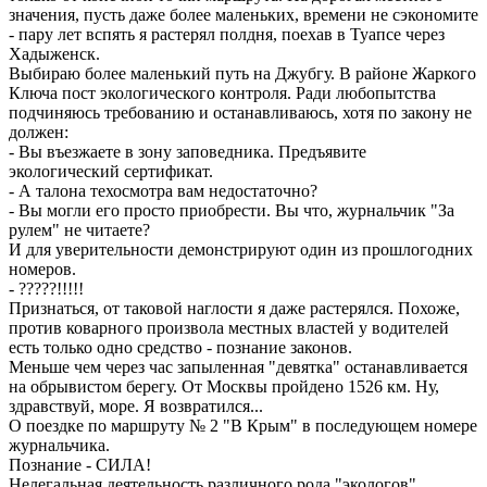
значения, пусть даже более маленьких, времени не сэкономите
- пару лет вспять я растерял полдня, поехав в Туапсе через
Хадыженск.
Выбираю более маленький путь на Джубгу. В районе Жаркого
Ключа пост экологического контроля. Ради любопытства
подчиняюсь требованию и останавливаюсь, хотя по закону не
должен:
- Вы въезжаете в зону заповедника. Предъявите
экологический сертификат.
- А талона техосмотра вам недостаточно?
- Вы могли его просто приобрести. Вы что, журнальчик "За
рулем" не читаете?
И для уверительности демонстрируют один из прошлогодних
номеров.
- ?????!!!!!
Признаться, от таковой наглости я даже растерялся. Похоже,
против коварного произвола местных властей у водителей
есть только одно средство - познание законов.
Меньше чем через час запыленная "девятка" останавливается
на обрывистом берегу. От Москвы пройдено 1526 км. Ну,
здравствуй, море. Я возвратился...
О поездке по маршруту № 2 "В Крым" в последующем номере
журнальчика.
Познание - СИЛА!
Нелегальная деятельность различного рода "экологов",