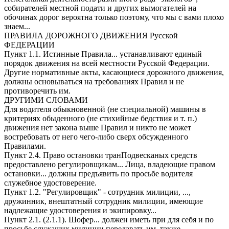
собирателей местной подати и других вымогателей на
обочинах дорог вероятна только поэтому, что мы с вами плохо
знаем...
ПРАВИЛА ДОРОЖНОГО ДВИЖЕНИЯ Русской
ФЕДЕРАЦИИ
Пункт 1.1. Истинные Правила... устанавливают единый
порядок движения на всей местности Русской Федерации.
Другие нормативные акты, касающиеся дорожного движения,
должны основываться на требованиях Правил и не
противоречить им.
ДРУГИМИ СЛОВАМИ
Для водителя обыкновенной (не специальной) машины в
критериях обыденного (не стихийные бедствия и т. п.)
движения нет закона выше Правил и никто не может
востребовать от него чего-либо сверх обсужденного
Правилами.
Пункт 2.4. Право остановки транПодвесканых средств
предоставлено регулировщикам... Лица, владеющие правом
остановки... должны предъявить по просьбе водителя
служебное удостоверение.
Пункт 1.2. "Регулировщик" - сотрудник милиции, ...,
дружинник, внештатный сотрудник милиции, имеющие
надлежащие удостоверения и экипировку...
Пункт 2.1. (2.1.1). Шофер... должен иметь при для себя и по
просьбе служащих милиции передавать им, также