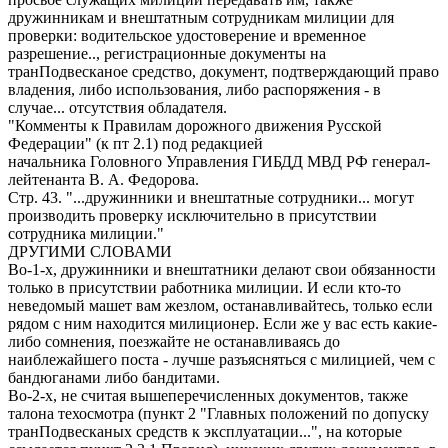
дружинникам и внештатным сотрудникам милиции для
проверки: водительское удостоверение и временное
разрешение.., регистрационные документы на
транПодвесканое средство, документ, подтверждающий право
владения, либо использования, либо распоряжения - в
случае... отсутствия обладателя.
"Комменты к Правилам дорожного движения Русской
Федерации" (к пт 2.1) под редакцией
начальника Головного Управления ГИБДД МВД РФ генерал-
лейтенанта В. А. Федорова.
Стр. 43. "...дружинники и внештатные сотрудники... могут
производить проверку исключительно в присутствии
сотрудника милиции."
ДРУГИМИ СЛОВАМИ
Во-1-х, дружинники и внештатники делают свои обязанности
только в присутствии работника милиции. И если кто-то
неведомый машет вам жезлом, останавливайтесь, только если
рядом с ним находится милиционер. Если же у вас есть какие-
либо сомнения, поезжайте не останавливаясь до
наиблежайшего поста - лучше разъясняться с милицией, чем с
бандюганами либо бандитами.
Во-2-х, не считая вышеперечисленных документов, также
талона техосмотра (пункт 2 "Главных положений по допуску
транПодвесканых средств к эксплуатации...", на которые