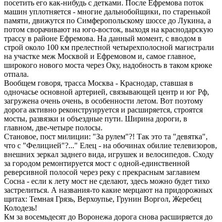
посетить его как-нибудь с детками. После Ефремова поток
машин уплотняется - многие дальнобойщики, по старенькой
памяти, движутся по Симферопольскому шоссе до Лукина, а
потом сворачивают на юго-восток, выходя на краснодарскую
трассу в районе Ефремова. На данный момент, с вводом в
строй около 100 км прелестной четырехполосной магистрали
на участке меж Москвой и Ефремовом и, самое главное,
широкого нового моста через Оку, надобность в таком крюке
отпала.
Вообщем говоря, трасса Москва - Краснодар, ставшая в
одночасье основной артерией, связывающей центр и юг Рф,
загружена очень очень, в особенности летом. Вот поэтому
дорога активно реконструируется и расширяется, строятся
мосты, развязки и объездные пути. Ширина дороги, в
главном, две-четыре полосы.
Становое, пост милиции: "За рулем"?! Так это та "девятка",
что с "Фелицией"?..." Елец - на обочинах обилие телевизоров,
внешних зеркал заднего вида, игрушек и велосипедов. Сходу
за городом ремонтируется мост с одной-единственной
реверсивной полосой через реку с прекрасным заглавием
Сосна - если к лету мост не сделают, здесь можно будет тихо
застрелиться. А названия-то какие мерцают на придорожных
щитах: Темная Грязь, Верхоупье, Грунин Воргол, Жеребец
Колодезь!
Км за восемьдесят до Воронежа дорога снова расширяется до