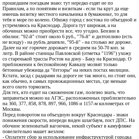
прошедшим поездкам знаю: тут нередко ездят не по
Правилам, а по понятиям и визиткам - если ты крут да еще
имеешь визитку местного начальника в бумажнике, то для
тебя и море по колено. Обхожу город с востока по объездной и
устремляюсь на Краснодар. Дорога тут широкая, а на
обочинах можно приобрести все, что угодно. Бензин в
обилии: "92-й" стоит около 6 руб., "76-й" и дизтопливо (есть
не всюду) - на рубль дешевле, "95-й" - на столько же дороже.
Далее на юг горючее дорожает в среднем на 50-70 коп. за
литр. В районе станицы Павловской (отметка "1196") ухожу
со старенькой трассы Ростов на дону - Баку на Краснодар. О
приближении к беспокойному Кавказу молвят только
бетонные убежища да "бэтээры" на неких постах милиции.
Кстати, засад с радарами на дороге не так много, но стоят они,
как обычно, в самых провокационных местах, где меньше
всего охото тормозить.
Для тех, кто ездит на сжиженном газе, полезно знать, что
заправиться можно на АГЗС, расположенных приблизительно
на 360, 377, 858, 878, 897, 966, 1086 и 1157-м километрах от
Москвы.
Перед поворотом на объездную вокруг Краснодара - знаки
понижения скорости, впереди виден шлагбаум, пост ДПС. На
обочине зеленоватый вагончик, некий субъект в камуфляже
повелительно машет жезлом:
- Оплатите сбор за использование инфраструктурой городка