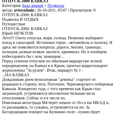
ОТПУСК-2000 КАВКАЗ
Категория:
База знаний
»
Подвеска
автор:
avtoradmin
| 26-10-2011, 05:07 | Просмотров: 0
ОТПУСК-2000: КАВКАЗ
Подвеска И ОТДЫХ
Путешествие
ОТПУСК-2000: КАВКАЗ
Юрий НЕЧЕТОВ
Лето!!! Охото отпуска, моря, солнца. Неженки выбирают
поезд и санаторий. Истинные герои - автомобиль и палатку. И
здесь же появляются вопросы: дороги, бензин, границы,
полиция, разные-всякие экологи, криминал. Ну и вообщем,
побеседовать бы с кем, знающим...
Перед сезоном отпусков по обычным маршрутам летней
передвижения, на Кавказ и в Крым, проехал корреспондент
журнальчика "За рулем". Итак, маршрут № 1 -
...НА КАВКАЗ
Дождливым днем белоснежная "девятка" стартует от
редакции в сторону лета. Поточнее, Черноморского побережья
Кавказа. Конкретно туда, с того времени как Крым стал
заграницей, устремляется абсолютное большая часть
отпускников. Сейчас и я в числе их.
Новенькая автострада М4 берет начало от 26-го км МКАД и,
то расширяясь, то сужаясь, устремляется на юг. За
Богородицком поворот на Куликово поле - нужно будет