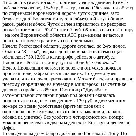
4 полос и в самом начале - платный участок длиной 16 км: 7
руб. за легковушку, 15-20 руб. за грузовик. Обозначен и объезд
по старенькой воронежской дороге: чуток длиннее, зато
безвозмездно. Воронеж миную по объездной - тут обилие
раков, рыбы и яблок. Чуток далее заправляюсь по рекордно
низкой стоимости: "92-й" стоит 5 руб. 68 коп. за литр. И впору
- на юге Воронежской области АЗС размещены нечасто, а
цены на горючее сравнимы со столичными.
Начало Ростовской области, дорога сузилась до 2-ух полос.
Отметка "811 км", рядом с дорогой в ряд стоят семнадцать
обелисков: "30.12.90 в катастрофе рейсового автобуса
Павловск - Ростов на дону тут погибли 64 человека..."
Вечер. Прошедшим летом, по дороге в отпуск, я ночевал
просто в поле, забравшись в спальник. Позднее друзья
уверяли, что это очень рискованно. Может быть, они правы, а
поэтому сворачиваю на ночевку в Миллерово. На счетчике
дневного пробега - 880 км. Гостиница "Дружба" с
автомобильной стоянкой прямо под окнами оказалась
полностью солидным заведением - 120 руб. в двухместном
номере со всеми удобствами (другими словами с
одноканальным телеком, но зато без тараканов и, пардон,
ободка на унитазе). Без удобств в четырехместном номере
можно переночевать в два раза дешевле. Есть тут и дешевый
буфет.
Последующим днем бодро долетаю до Ростова-на-Дону. По