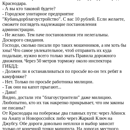
Краснодара.
- А вы кто таковой будете?
- Городское унитарное предприятие
"Кубаньдорблагоустройство". С вас 10 рублей. Если желаете,
сможете поглядеть надлежащие постановления
администрации.
- Не желаю. Тем паче постановления эти нелегальны.
Доскорого свидания.
Господи, сколько писали про таких мошенников, а им хоть бы
хны! Что самое увлекательное, чтоб отправить их куда
подальше, нужно всего только знать Правила дорожного
движения. Через 50 метров торможу около инспектора
ГИБДД:
- Должен ли я останавливаться по просьбе во-он тех ребят в
камуфляже?
- Нет. Только по просьбе работника милиции.
- Так они на капот прыгают...
- Дави!
Видно, достали эти "благоустроители" даже милицию.
Любопытно, кто их так накрепко прикрывает, что им законы
не писаны?
От Краснодара на побережье два главных пути: через Абинск
на Анапу и Новороссийск либо через Жаркий Ключ на
Джубгу. Обе дороги довольно неплохи и выбор зависит
только от конечной точки маршрута. На дорогах местного