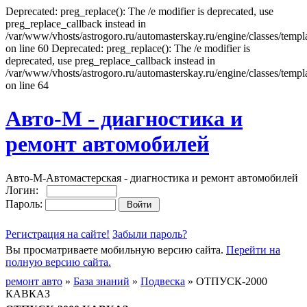
Deprecated: preg_replace(): The /e modifier is deprecated, use
preg_replace_callback instead in
/var/www/vhosts/astrogoro.ru/automasterskay.ru/engine/classes/templa
on line 60 Deprecated: preg_replace(): The /e modifier is
deprecated, use preg_replace_callback instead in
/var/www/vhosts/astrogoro.ru/automasterskay.ru/engine/classes/templa
on line 64
Авто-М - диагностика и
ремонт автомобилей
Авто-М-Автомастерская - диагностика и ремонт автомобилей
Логин:
Пароль:
Регистрация на сайте!
Забыли пароль?
Вы просматриваете мобильную версию сайта.
Перейти на
полную версию сайта.
ремонт авто
»
База знаний
»
Подвеска
» ОТПУСК-2000
КАВКАЗ