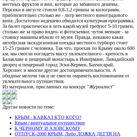
местных фруктов и вин, которые до забавного дешевы.
Персики в августе стоили 0,8-1,2 гривны за килограмм,
приблизительно столько же - литр местного виноградового
вина. Достаточно недешево обходится культурная программка.
За билет практически в хоть какой музей требуют 5-10 гривен,
столько же за право видео- и фотосъемки, чуток меньше - за
стоянку машины вблизи от музея. Правда, неважно какая
автобусная экскурсионная поездка местного турбюро стоит
15-25 гривен с человека. Так что, проехав по Крыму около 600
км, мы смогли поглядеть массу увлекательного - крепость в
Балаклаве и пещерный монастырь в Инкермане, Ливадийский
дворец и пещерный город Эски-Кермен, Бахчисарай,
Херсонес и многие другие достопримечательности. А
обидные мелочи так и не смогли омрачить воспоминания от
увлекательного путешествия.
Из материалов, присланных на конкурс "Журналист"
Другие новости по теме:
КРЫМ - КАВКАЗ КТО КОГО?
Крым / виртуальное путешествие
К ЧЕРНОМУ И АЗОВСКОМУ
ОТПУСК-2000 КРЫМ, Либо ЛОЖКА ДЕГТЯ НА