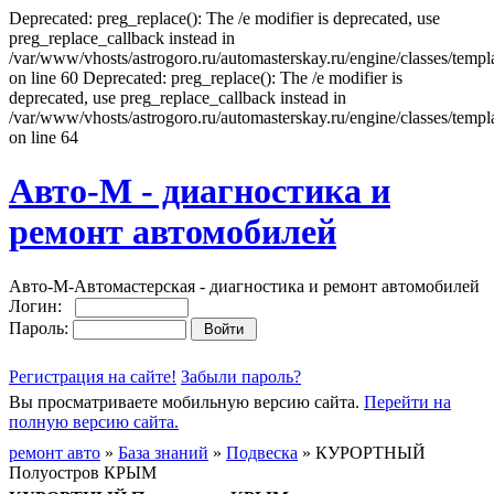
Deprecated: preg_replace(): The /e modifier is deprecated, use
preg_replace_callback instead in
/var/www/vhosts/astrogoro.ru/automasterskay.ru/engine/classes/templa
on line 60 Deprecated: preg_replace(): The /e modifier is
deprecated, use preg_replace_callback instead in
/var/www/vhosts/astrogoro.ru/automasterskay.ru/engine/classes/templa
on line 64
Авто-М - диагностика и
ремонт автомобилей
Авто-М-Автомастерская - диагностика и ремонт автомобилей
Логин:
Пароль:
Регистрация на сайте!
Забыли пароль?
Вы просматриваете мобильную версию сайта.
Перейти на
полную версию сайта.
ремонт авто
»
База знаний
»
Подвеска
» КУРОРТНЫЙ
Полуостров КРЫМ