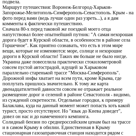
подвела.
Маршрут путешествия: Воронеж-Белгород-Харьков-
Запорожье-Мелитополь-Симферополь-Севастополь. Крым - на
фото перед вами (ведь лучше один раз узреть...), а я дам
комменты к фактически путешествию.
Сначала 80-х перед таковой же поездкой моего отца
напутствовал более опытнейший путник: "А самая нехорошая
дорога будет в Курской области, в особенности в районе села
Горшечное". Как приятно сознавать, что есть в этом мире
вещи, которые не изменяются: море, солнце и нехорошие
дороги в Курской области! Таких ям больше не было нигде.
Украина даже повеселила практически стокилометровой
совсем пустой автострадой, идущей за Харьковом
параллельно старенькой трассе "Москва-Симферополь".
Дорожной инфы хватает на всем пути, кроме Крыма, где
поплутать пришлось значительно. К тому же карта
двенадцатилетней давности совсем не отражает реальное
размещение дорог и селений в районе Севастополя - видимо,
из суждений секретности. Отдельные городки, к примеру
Балаклава, куда на данный момент может попасть хоть какой
турист, просто отсутствуют. Но "язык до Киева доведет",
довел он нас и до намеченного кемпинга.
Солидный бензин по среднероссийским ценам был на трассе
и в самом Крыму в обилии. Единственная в Крыму
стационарная газозаправочная станция находится рядом с