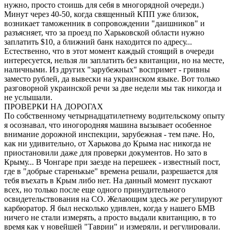
нужно, просто стоишь для себя в многорядной очереди.)
Минут через 40-50, когда священный КПП уже близок,
возникает таможенник в сопровождении "даишников" и
разъясняет, что за проезд по Харьковской области нужно
заплатить $10, а ближний банк находится по адресу...
Естественно, что в этот момент каждый стоящий в очереди
интересуется, нельзя ли заплатить без квитанции, но на месте,
наличными. Из других "зарубежных" воспримет - гривны
заместо рублей, да вывески на украинском языке. Вот только
разговорной украинской речи за две недели мы так никогда и
не услышали.
ПРОВЕРКИ НА ДОРОГАХ
По собственному четырнадцатилетнему водительскому опыту
я осознавал, что иногородняя машина вызывает особенное
внимание дорожной инспекции, зарубежная - тем паче. Но,
как ни удивительно, от Харькова до Крыма нас никогда не
приостановили даже для проверки документов. Но зато в
Крыму... В Чонгаре при заезде на перешеек - известный пост,
где в "добрые старенькые" времена решали, разрешается для
тебя въехать в Крым либо нет. На данный момент пускают
всех, но только после еще одного принудительного
освидетельствования на СО. Желающим здесь же регулируют
карбюратор. Я был несколько удивлен, когда у нашего БМВ
ничего не стали измерять, а просто выдали квитанцию, в то
время как у новейшей "Таврии" и измеряли, и регулировали.