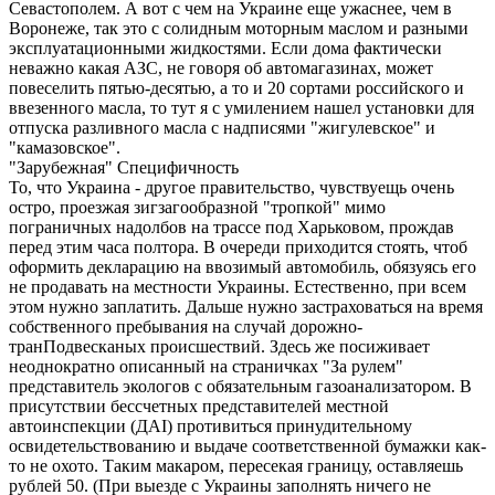
Севастополем. А вот с чем на Украине еще ужаснее, чем в
Воронеже, так это с солидным моторным маслом и разными
эксплуатационными жидкостями. Если дома фактически
неважно какая АЗС, не говоря об автомагазинах, может
повеселить пятью-десятью, а то и 20 сортами российского и
ввезенного масла, то тут я с умилением нашел установки для
отпуска разливного масла с надписями "жигулевское" и
"камазовское".
"Зарубежная" Специфичность
То, что Украина - другое правительство, чувствуещь очень
остро, проезжая зигзагообразной "тропкой" мимо
пограничных надолбов на трассе под Харьковом, прождав
перед этим часа полтора. В очереди приходится стоять, чтоб
оформить декларацию на ввозимый автомобиль, обязуясь его
не продавать на местности Украины. Естественно, при всем
этом нужно заплатить. Дальше нужно застраховаться на время
собственного пребывания на случай дорожно-
транПодвесканых происшествий. Здесь же посиживает
неоднократно описанный на страничках "За рулем"
представитель экологов с обязательным газоанализатором. В
присутствии бессчетных представителей местной
автоинспекции (ДAI) противиться принудительному
освидетельствованию и выдаче соответственной бумажки как-
то не охото. Таким макаром, пересекая границу, оставляешь
рублей 50. (При выезде с Украины заполнять ничего не