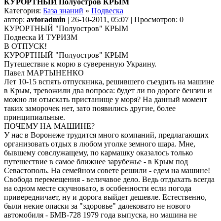
КУРОРТНЫЙ Полуостров КРЫМ
Категория:
База знаний
»
Подвеска
автор:
avtoradmin
| 26-10-2011, 05:07 | Просмотров: 0
КУРОРТНЫЙ "Полуостров" КРЫМ
Подвеска И ТУРИЗМ
В ОТПУСК!
КУРОРТНЫЙ "Полуостров" КРЫМ
Путешествие к морю в суверенную Украину.
Павел МАРТЫНЕНКО
Лет 10-15 вспять отпускника, решившего съездить на машине
в Крым, тревожили два вопроса: будет ли по дороге бензин и
можно ли отыскать пристанище у моря? На данный момент
таких заморочек нет, зато появились другие, более
принципиальные.
ПОЧЕМУ НА МАШИНЕ?
У нас в Воронеже трудится много компаний, предлагающих
организовать отдых в любом уголке земного шара. Мне,
бывшему совслужащему, по кармашку оказалось только
путешествие в самое ближнее зарубежье - в Крым под
Севастополь. На семейном совете решили - едем на машине!
Свобода перемещения - величавое дело. Ведь отдыхать всегда
на одном месте скучновато, в особенности если погода
привередничает, ну и дорога выйдет дешевле. Естественно,
были некие опаски за "здоровье" далековато не нового
автомобиля - БМВ-728 1979 года выпуска, но машина не