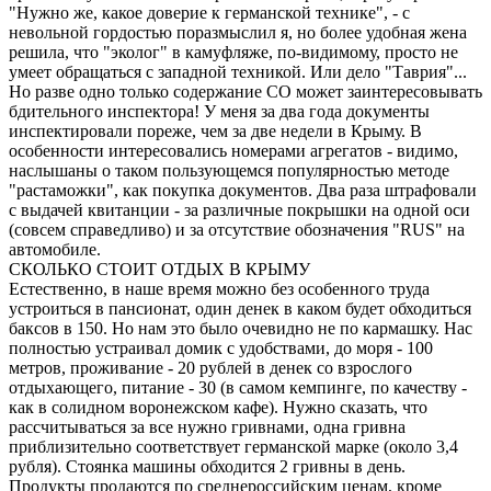
"Нужно же, какое доверие к германской технике", - с
невольной гордостью поразмыслил я, но более удобная жена
решила, что "эколог" в камуфляже, по-видимому, просто не
умеет обращаться с западной техникой. Или дело "Таврия"...
Но разве одно только содержание СО может заинтересовывать
бдительного инспектора! У меня за два года документы
инспектировали пореже, чем за две недели в Крыму. В
особенности интересовались номерами агрегатов - видимо,
наслышаны о таком пользующемся популярностью методе
"растаможки", как покупка документов. Два раза штрафовали
с выдачей квитанции - за различные покрышки на одной оси
(совсем справедливо) и за отсутствие обозначения "RUS" на
автомобиле.
СКОЛЬКО СТОИТ ОТДЫХ В КРЫМУ
Естественно, в наше время можно без особенного труда
устроиться в пансионат, один денек в каком будет обходиться
баксов в 150. Но нам это было очевидно не по кармашку. Нас
полностью устраивал домик с удобствами, до моря - 100
метров, проживание - 20 рублей в денек со взрослого
отдыхающего, питание - 30 (в самом кемпинге, по качеству -
как в солидном воронежском кафе). Нужно сказать, что
рассчитываться за все нужно гривнами, одна гривна
приблизительно соответствует германской марке (около 3,4
рубля). Стоянка машины обходится 2 гривны в день.
Продукты продаются по среднероссийским ценам, кроме