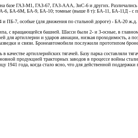
а базе ГАЗ-М1, ГАЗ-67, ГАЗ-ААА, ЗиС-6 и других. Различались 
БА-6, БА-6М, БА-9, БА-10; томные (выше 8 т): БА-11, БА-11Д -
и ПБ-7, особые (для движения по стальной дороге) - БА-20 ж.д.
па, с вращающейся башней. Шасси были 2- и 3-осные, в главно
й для артиллерии и ударов авиации, низкая проходимость, а по
разведки и связи. Бронеавтомобили послужили прототипом броне
 в качестве артиллерийских тягачей. Базу парка составляли тяга
основной продукцией тракторных заводов в процессе войны стал
нцу 1941 года, когда стало ясно, что для действенной поддержк