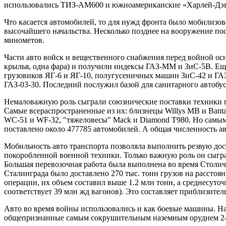
использовались ТИЗ-АМ600 и южноамериканские «Харлей-Дэ
Что касается автомобилей, то для нужд фронта было мобилизова
высочайшего начальства. Несколько позднее на вооружение пос
минометов.
Части авто войск и вещественного снабжения перед войной ос
крылья, одна фара) и получили индексы ГАЗ-ММ и ЗиС-5В. Ещ
грузовиков ЯГ-6 и ЯГ-10, полугусеничных машин ЗиС-42 и ГАЗ
ГАЗ-03-30. Последний послужил базой для санитарного автобус
Немаловажную роль сыграли союзнические поставки техники по
Самые всераспространенные из их: близнецы Willys MB и Ban
WC-51 и WF-32, "тяжеловесы" Mack и Diamond T980. Но самыми
поставлено около 477785 автомобилей. А общая численность ав
Мобильность авто транспорта позволяла выполнить резвую дос
покоробленной военной техники. Только важную роль он сыгра
Большая перевозочная работа была выполнена во время Столичн
Сталинграда было доставлено 270 тыс. тонн грузов на расстоя
операции, их объем составил выше 1.2 млн тонн, а среднесуто
соответствует 39 млн жд вагонов). Это составляет приблизител
Авто во время войны использовались и как боевые машины. Н
общепризнанные самым сокрушительным наземным орудием 2-