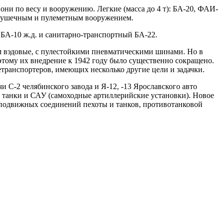
они по весу и вооружению. Легкие (масса до 4 т): БА-20, ФАИ-
 с пушечным и пулеметным вооружением.
 БА-10 ж.д. и санитарно-транспортный БА-22.
м вэдовые, с пулестойкими пневматическими шинами. Но в
этому их внедрение к 1942 году было существенно сокращено.
транспортеров, имеющих несколько другие цели и задачки.
чи С-2 челябинского завода и Я-12, -13 Ярославского авто
и танки и САУ (самоходные артиллерийские установки). Новое
и подвижных соединений пехоты и танков, противотанковой