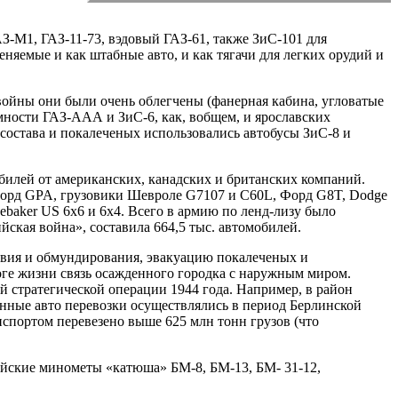
АЗ-М1, ГАЗ-11-73, вэдовый ГАЗ-61, также ЗиС-101 для
няемые и как штабные авто, и как тягачи для легких орудий и
войны они были очень облегчены (фанерная кабина, угловатые
ности ГАЗ-ААА и ЗиС-6, как, вобщем, и ярославских
состава и покалеченых использовались автобусы ЗиС-8 и
билей от американских, канадских и британских компаний.
 Форд GPA, грузовики Шевроле G7107 и C60L, Форд G8T, Dodge
aker US 6х6 и 6х4. Всего в армию по ленд-лизу было
ская война», составила 664,5 тыс. автомобилей.
ствия и обмундирования, эвакуацию покалеченых и
оге жизни связь осажденного городка с наружным миром.
й стратегической операции 1944 года. Например, в район
енные авто перевозки осуществлялись в период Берлинской
нспортом перевезено выше 625 млн тонн грузов (что
ейские минометы «катюша» БМ-8, БМ-13, БМ- 31-12,