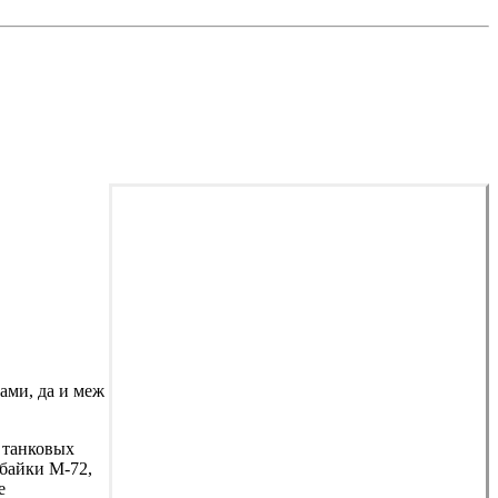
ами, да и меж
 танковых
 байки М-72,
е