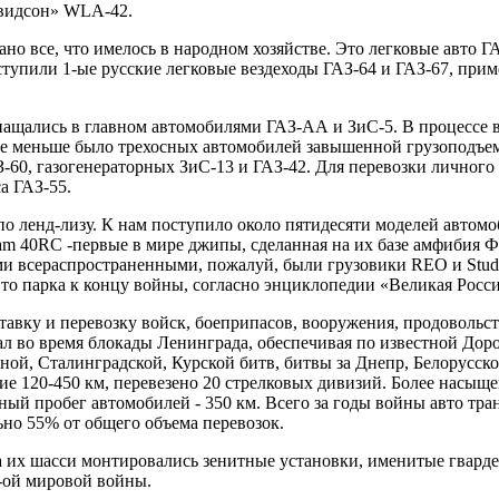
видсон» WLA-42.
но все, что имелось в народном хозяйстве. Это легковые авто Г
тупили 1-ые русские легковые вездеходы ГАЗ-64 и ГАЗ-67, приме
нащались в главном автомобилями ГАЗ-АА и ЗиС-5. В процессе 
е меньше было трехосных автомобилей завышенной грузоподъем
-60, газогенераторных ЗиС-13 и ГАЗ-42. Для перевозки личного 
а ГАЗ-55.
 ленд-лизу. К нам поступило около пятидесяти моделей автомо
tam 40RC -первые в мире джипы, сделанная на их базе амфибия
 всераспространенными, пожалуй, были грузовики REO и Studeb
то парка к концу войны, согласно энциклопедии «Великая Россий
тавку и перевозку войск, боеприпасов, вооружения, продоволь
л во время блокады Ленинграда, обеспечивая по известной Дор
ой, Сталинградской, Курской битв, битвы за Днепр, Белорусско
ние 120-450 км, перевезено 20 стрелковых дивизий. Более насыщ
чный пробег автомобилей - 350 км. Всего за годы войны авто тра
ьно 55% от общего объема перевозок.
а их шасси монтировались зенитные установки, именитые гвард
ой мировой войны.