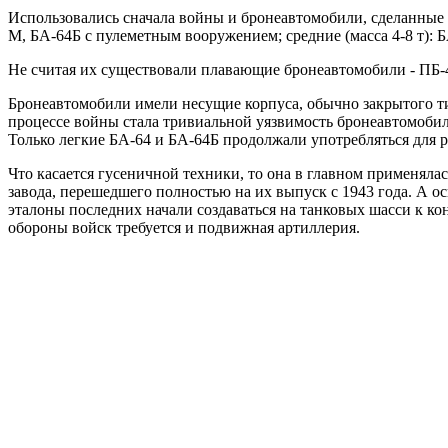
Использовались сначала войны и бронеавтомобили, сделанные н
М, БА-64Б с пулеметным вооружением; средние (масса 4-8 т): 
Не считая их существовали плавающие бронеавтомобили - ПБ-4 
Бронеавтомобили имели несущие корпуса, обычно закрытого ти
процессе войны стала тривиальной уязвимость бронеавтомобиле
Только легкие БА-64 и БА-64Б продолжали употребляться для 
Что касается гусеничной техники, то она в главном применялась
завода, перешедшего полностью на их выпуск с 1943 года. А 
эталоны последних начали создаваться на танковых шасси к ко
обороны войск требуется и подвижная артиллерия.