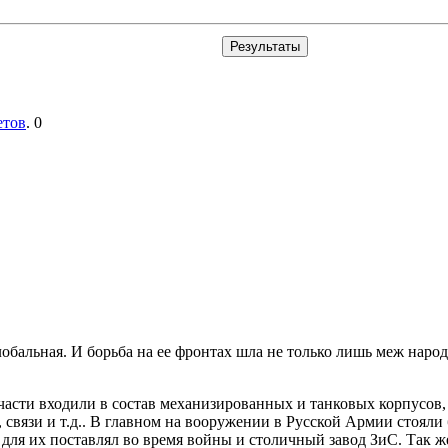
етов
. 0
лобальная. И борьба на ее фронтах шла не только лишь меж народ
части входили в состав механизированных и танковых корпусов,
 связи и т.д.. В главном на вооружении в Русской Армии стояли
ля их поставлял во время войны и столичный завод ЗиС. Так ж