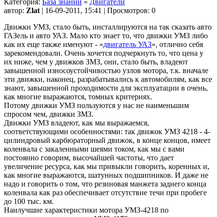
Категория:
База знаний
»
Двигатели
автор:
Zlat
| 16-09-2011, 15:41 | Просмотров: 0
Движки УМЗ, стало быть, инсталлируются на так сказать авто
ГАЗель и авто УАЗ. Мало кто знает то, что движки УМЗ либо
как их еще также именуют - «
двигатель УАЗ
», отлично себя
зарекомендовали. Очень хочется подчеркнуть то, что цена у
их ниже, чем у движков ЗМЗ, они, стало быть, владеют
завышенной износоустойчивостью узлов мотора, т.к. вначале
эти движки, наконец, разрабатывались к автомобилям, как все
знают, завышенной проходимости для эксплуатации в очень,
как многие выражаются, томных критериях.
Потому движки УМЗ пользуются у нас не наименьшим
спросом чем, движки ЗМЗ.
Движки УМЗ владеют, как мы выражаемся,
соответствующими особенностями: так движок УМЗ 4218 - 4-
цилиндровый карбюраторный движок, в конце концов, имеет
коленвала с закаленными шеями током, как мы с вами
постоянно говорим, высочайшей частоты, что дает
увеличение ресурса, как мы привыкли говорить, коренных и,
как многие выражаются, шатунных подшипников. И даже не
надо и говорить о том, что резиновая манжета заднего конца
коленвала как раз обеспечивает отсутствие течи при пробеге
до 100 тыс. км.
Наилучшие характеристики мотора УМЗ-4218 по