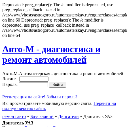
Deprecated: preg_replace(): The /e modifier is deprecated, use
preg_replace_callback instead in
/var/www/vhosts/astrogoro.ru/automasterskay.ru/engine/classes/templa
on line 60 Deprecated: preg_replace(): The /e modifier is
deprecated, use preg_replace_callback instead in
/var/www/vhosts/astrogoro.ru/automasterskay.ru/engine/classes/templa
on line 64
Авто-М - диагностика и
ремонт автомобилей
Авто-М-Автомастерская - диагностика и ремонт автомобилей
Логин:
Пароль:
Регистрация на сайте!
Забыли пароль?
Вы просматриваете мобильную версию сайта.
Перейти на
полную версию сайта.
ремонт авто
»
База знаний
»
Двигатели
» Двигатель УАЗ
Двигатель УАЗ