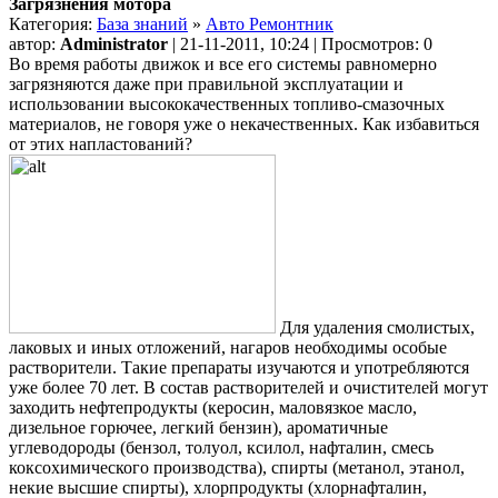
Загрязнения мотора
Категория:
База знаний
»
Авто Ремонтник
автор:
Administrator
| 21-11-2011, 10:24 | Просмотров: 0
Во время работы движок и все его системы равномерно
загрязняются даже при правильной эксплуатации и
использовании высококачественных топливо-смазочных
материалов, не говоря уже о некачественных. Как
избавиться
от этих напластований?
Для удаления смолистых,
лаковых и иных отложений, нагаров необходимы особые
растворители. Такие препараты изучаются и употребляются
уже более 70 лет. В состав растворителей и очистителей могут
заходить нефтепродукты (керосин, маловязкое масло,
дизельное горючее, легкий бензин), ароматичные
углеводороды (бензол, толуол, ксилол, нафталин, смесь
коксохимического производства), спирты (метанол, этанол,
некие высшие спирты), хлорпродукты (хлорнафталин,