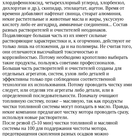
хлордифенилоксид, четыреххлорный углерод, хлорбензол,
дихлорэтан и др.), скипидар, этилацетат, ацетон. Время от
времени добавляют нафтенат свинца, стеарат алюминия,
некие растительные и животные масла и жиры, уксусную
кислоту либо ее ангидрид, аммиачные соединения... Состав
разных растворителей и очистителей неодинаков.
Подавляющее большая часть из их имеет сильные
растворяющие характеристики и, к огорчению, действуют не
только лишь на отложения, да и на полимеры. Не считая того,
они отличаются высочайшей токсичностью и
коррозийностью. Потому необходимо кропотливо выбирать
такие продукты, пользуясь советами профессионалов.
Большая часть растворителей и очистителей созданы для
отдельных агрегатов, систем, узлов либо деталей и
эффективны только при соблюдении соответственной
технологии их использования. Потому проводить чистку ими
следует, или отделяя эти агрегаты либо детали, или в
определенной последовательности. Поначалу очищают
топливную систему, позже – масляную, так как продукты
чистки топливной системы могут попадать в масло. Правда,
некие компании предлагают чистку мотора проводить сразу,
используя новые растворители.
После резвой (5-10 мин) чистки топливной и масляной
системы на 100 для поддержания чистоты мотора,
предотвращения скопления разных осадков можно