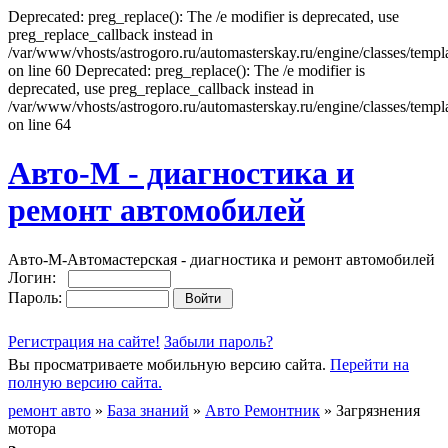
Deprecated: preg_replace(): The /e modifier is deprecated, use
preg_replace_callback instead in
/var/www/vhosts/astrogoro.ru/automasterskay.ru/engine/classes/templa
on line 60 Deprecated: preg_replace(): The /e modifier is
deprecated, use preg_replace_callback instead in
/var/www/vhosts/astrogoro.ru/automasterskay.ru/engine/classes/templa
on line 64
Авто-М - диагностика и
ремонт автомобилей
Авто-М-Автомастерская - диагностика и ремонт автомобилей
Логин:
Пароль:
Регистрация на сайте!
Забыли пароль?
Вы просматриваете мобильную версию сайта.
Перейти на
полную версию сайта.
ремонт авто
»
База знаний
»
Авто Ремонтник
» Загрязнения
мотора