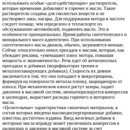
использовать особые «долгодействующие» растворители,
которые временами добавляют в горючее и масло. Такие
растворители созданы для смолистых веществ и не
растворяют лаки, нагары. Для поддержания мотора в чистоте
следует почаще, чем определено в техпаспорте по
обслуживанию автомобилей, подменять масло. Это в
особенности принципиально. Время работы синтетического и
минирального масел идиентично. При использовании
синтетического масла движок, обычно, загрязняется меньше.
Сейчас относительно неких присадок к маслам, которые, как
убеждает реклама, «уменьшают износ мотора, повышая
мощность и экономичность». Речь идет об антиизносных
присадках и добавках (модификаторах трения и
металлоплакирующих добавках). Сущность их деяния
заключается в том, что они попадают в микротрещины,
формируя на поверхности металла пленку, защищающую от
износа. При механическом износе растут зазоры, падает
давление в масляной системе, миниатюризируется компрессия
в цилиндрах, вырастают расходы горючего и моторного
масла.
«Целительные» характеристики смазочных материалов, в
состав которых введены высокодиспергированные добавки,
известны достаточно издавна. Ввод железных добавок в
моторные масла вправду может увеличивать компрессия в
цилиндрах и давление в масляной системе за счет