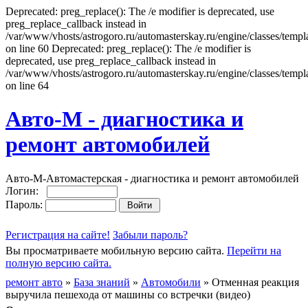
Deprecated: preg_replace(): The /e modifier is deprecated, use
preg_replace_callback instead in
/var/www/vhosts/astrogoro.ru/automasterskay.ru/engine/classes/templa
on line 60 Deprecated: preg_replace(): The /e modifier is
deprecated, use preg_replace_callback instead in
/var/www/vhosts/astrogoro.ru/automasterskay.ru/engine/classes/templa
on line 64
Авто-М - диагностика и
ремонт автомобилей
Авто-М-Автомастерская - диагностика и ремонт автомобилей
Логин:
Пароль:
Регистрация на сайте!
Забыли пароль?
Вы просматриваете мобильную версию сайта.
Перейти на
полную версию сайта.
ремонт авто
»
База знаний
»
Автомобили
» Отменная реакция
выручила пешехода от машины со встречки (видео)