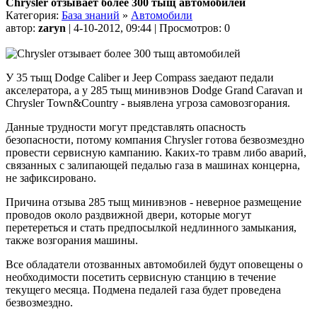
Chrysler отзывает более 300 тыщ автомобилей
Категория:
База знаний
»
Автомобили
автор:
zaryn
| 4-10-2012, 09:44 | Просмотров: 0
У 35 тыщ Dodge Caliber и Jeep Compass заедают педали
акселератора, а у 285 тыщ минивэнов Dodge Grand Caravan и
Chrysler Town&Country - выявлена угроза самовозгорания.
Данные трудности могут представлять опасность
безопасности, потому компания Chrysler готова безвозмездно
провести сервисную кампанию. Каких-то травм либо аварий,
связанных с залипающей педалью газа в машинах концерна,
не зафиксировано.
Причина отзыва 285 тыщ минивэнов - неверное размещение
проводов около раздвижной двери, которые могут
перетереться и стать предпосылкой недлинного замыкания,
также возгорания машины.
Все обладатели отозванных автомобилей будут оповещены о
необходимости посетить сервисную станцию в течение
текущего месяца. Подмена педалей газа будет проведена
безвозмездно.