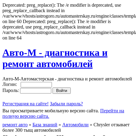
Deprecated: preg_replace(): The /e modifier is deprecated, use
preg_replace_callback instead in
/var/www/vhosts/astrogoro.ru/automasterskay.ru/engine/classes/templa
on line 60 Deprecated: preg_replace(): The /e modifier is
deprecated, use preg_replace_callback instead in
/var/www/vhosts/astrogoro.ru/automasterskay.ru/engine/classes/templa
on line 64
Авто-М - диагностика и
ремонт автомобилей
Авто-М-Автомастерская - диагностика и ремонт автомобилей
Логин:
Пароль:
Регистрация на сайте!
Забыли пароль?
Вы просматриваете мобильную версию сайта.
Перейти на
полную версию сайта.
ремонт авто
»
База знаний
»
Автомобили
» Chrysler отзывает
более 300 тыщ автомобилей