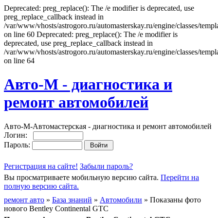
Deprecated: preg_replace(): The /e modifier is deprecated, use
preg_replace_callback instead in
/var/www/vhosts/astrogoro.ru/automasterskay.ru/engine/classes/templa
on line 60 Deprecated: preg_replace(): The /e modifier is
deprecated, use preg_replace_callback instead in
/var/www/vhosts/astrogoro.ru/automasterskay.ru/engine/classes/templa
on line 64
Авто-М - диагностика и
ремонт автомобилей
Авто-М-Автомастерская - диагностика и ремонт автомобилей
Логин:
Пароль:
Регистрация на сайте!
Забыли пароль?
Вы просматриваете мобильную версию сайта.
Перейти на
полную версию сайта.
ремонт авто
»
База знаний
»
Автомобили
» Показаны фото
нового Bentley Continental GTC