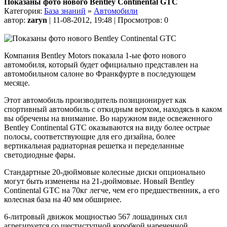
Показаны фото нового Bentley Continental GTC
Категория:
База знаний
»
Автомобили
автор:
zaryn
| 11-08-2012, 19:48 | Просмотров: 0
Компания Bentley Motors показала 1-ые фото нового
автомобиля, который будет официально представлен на
автомобильном салоне во Франкфурте в последующем
месяце.
Этот автомобиль производитель позиционирует как
спортивный автомобиль с откидным верхом, находясь в каком
вы обречены на внимание. Во наружном виде освеженного
Bentley Continental GTC оказываются на виду более острые
полосы, соответствующие для его дизайна, более
вертикальная радиаторная решетка и переделанные
светодиодные фары.
Стандартные 20-дюймовые колесные диски опционально
могут быть изменены на 21-дюймовые. Новый Bentley
Continental GTC на 70кг легче, чем его предшественник, а его
колесная база на 40 мм обширнее.
6-литровый движок мощностью 567 лошадиных сил
агрегируется со шестиступной коробкой нареченной