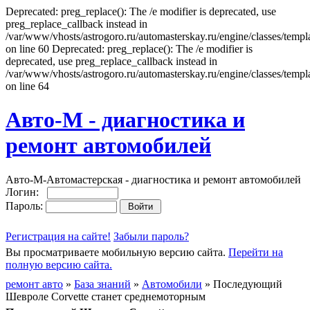
Deprecated: preg_replace(): The /e modifier is deprecated, use
preg_replace_callback instead in
/var/www/vhosts/astrogoro.ru/automasterskay.ru/engine/classes/templa
on line 60 Deprecated: preg_replace(): The /e modifier is
deprecated, use preg_replace_callback instead in
/var/www/vhosts/astrogoro.ru/automasterskay.ru/engine/classes/templa
on line 64
Авто-М - диагностика и
ремонт автомобилей
Авто-М-Автомастерская - диагностика и ремонт автомобилей
Логин:
Пароль:
Регистрация на сайте!
Забыли пароль?
Вы просматриваете мобильную версию сайта.
Перейти на
полную версию сайта.
ремонт авто
»
База знаний
»
Автомобили
» Последующий
Шевроле Corvette станет среднемоторным