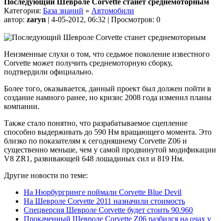
Последующий Шевроле Corvette станет среднемоторным
Категория:
База знаний
»
Автомобили
автор:
zaryn
| 4-05-2012, 06:32 | Просмотров: 0
Неизменные слухи о том, что седьмое поколение известного
Corvette может получить среднемоторную сборку,
подтвердили официально.
Более того, оказывается, данный проект был должен пойти в
создание намного ранее, но кризис 2008 года изменил планы
компании.
Также стало понятно, что разрабатываемое сцепление
способно выдерживать до 590 Нм вращающего момента. Это
близко по показателям к сегодняшнему Corvette Z06 и
существенно меньше, чем у самой продвинутой модификации
V8 ZR1, развивающей 648 лошадиных сил и 819 Нм.
Другие новости по теме:
На Нюрбургринге поймали Corvette Blue Devil
На Шевроле Corvette 2011 назначили стоимость
Спецверсия Шевроле Corvette будет стоить 90.960
Прокаченный Шевроле Corvette Z06 разбился на очах у