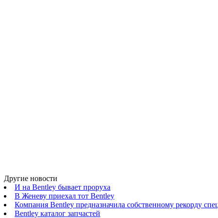
Другие новости
И на Bentley бывает проруха
В Женеву приехал тот Bentley
Компания Bentley предназначила собственному рекорду сп
Bentley каталог запчастей