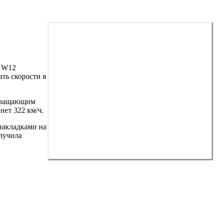
м W12
ать скорости в
 вращающим
нет 322 км/ч.
накладками на
олучила