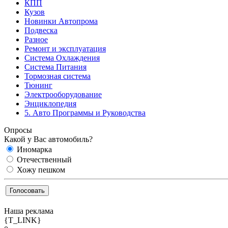
КПП
Кузов
Новинки Автопрома
Подвеска
Разное
Ремонт и эксплуатация
Система Охлаждения
Система Питания
Тормозная система
Тюнинг
Электрооборудование
Энциклопедия
5. Авто Программы и Руководства
Опросы
Какой у Вас автомобиль?
Иномарка
Отечественный
Хожу пешком
Наша реклама
{T_LINK}