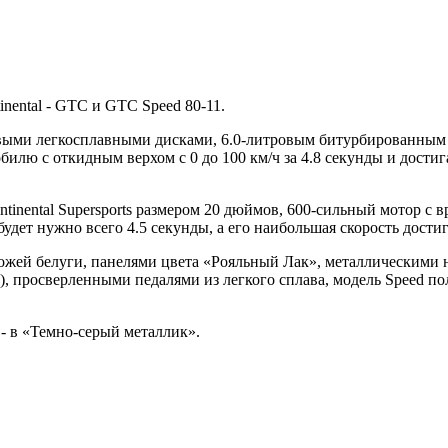
nental - GTC и GTC Speed 80-11.
выми легкосплавными дисками, 6.0-литровым битурбированны
билю с откидным верхом с 0 до 100 км/ч за 4.8 секунды и достиг
ntinental Supersports размером 20 дюймов, 600-сильный мотор с
дет нужно всего 4.5 секунды, а его наибольшая скорость достиг
ожей белуги, панелями цвета «Рояльный Лак», металлическими 
), просверленными педалями из легкого сплава, модель Speed п
- в «Темно-серый металлик».