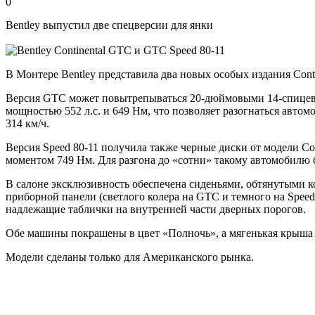
0
Bentley выпустил две спецверсии для янки
В Монтере Bentley представила два новых особых издания Conti
Версия GTC может повытрепываться 20-дюймовыми 14-спице
мощностью 552 л.с. и 649 Нм, что позволяет разогнаться автомо
314 км/ч.
Версия Speed 80-11 получила также черные диски от модели Co
моментом 749 Нм. Для разгона до «сотни» такому автомобилю бу
В салоне эксклюзивность обеспечена сиденьями, обтянутыми к
приборной панели (светлого колера на GTC и темного на Speed
надлежащие таблички на внутренней части дверных порогов.
Обе машины покрашены в цвет «Полночь», а мягенькая крыша 
Модели сделаны только для Американского рынка.