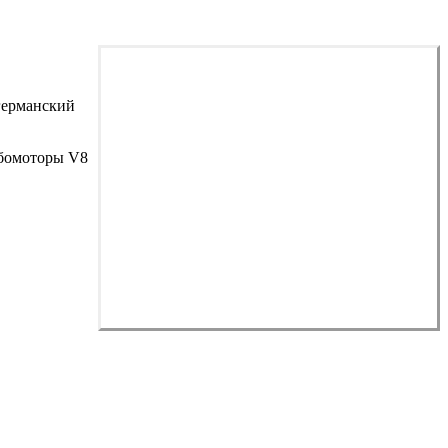
германский
рбомоторы V8