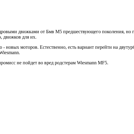
индровыми движками от Бмв M5 предшествующего поколения, но 
, движков для их.
 - новых моторов. Естественно, есть вариант перейти на двуту
 Wiesmann.
промисс не пойдет во вред родстерам Wiesmann MF5.