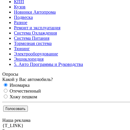
КПП
Кузов
Новинки Автопрома
Подвеска
Разное
Ремонт и эксплуатация
Система Охлаждения
Система Питания
Тормозная система
Тюнинг
Электрооборудование
Энциклопедия
5. Авто Программы и Руководства
Опросы
Какой у Вас автомобиль?
Иномарка
Отечественный
Хожу пешком
Наша реклама
{T_LINK}