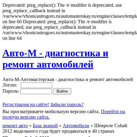
Deprecated: preg_replace(): The /e modifier is deprecated, use
preg_replace_callback instead in
/var/www/vhosts/astrogoro.ru/automasterskay.ru/engine/classes/templa
on line 60 Deprecated: preg_replace(): The /e modifier is
deprecated, use preg_replace_callback instead in
/var/www/vhosts/astrogoro.ru/automasterskay.ru/engine/classes/templa
on line 64
Авто-М - диагностика и
ремонт автомобилей
Авто-М-Автомастерская - диагностика и ремонт автомобилей
Логин:
Пароль:
Регистрация на сайте!
Забыли пароль?
Вы просматриваете мобильную версию сайта.
Перейти на
полную версию сайта.
ремонт авто
»
База знаний
»
Автомобили
» Шевроле Cobalt
2012 модельного года будет продаваться в 40 странах