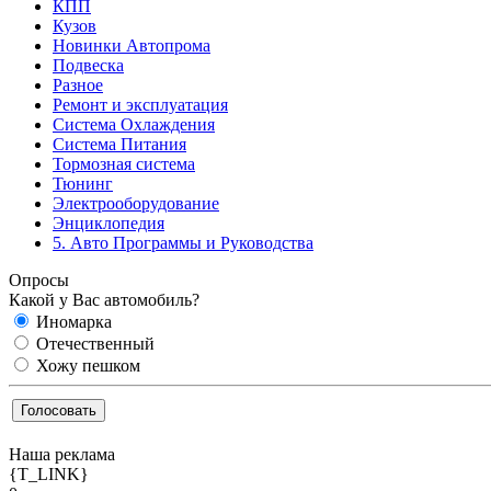
КПП
Кузов
Новинки Автопрома
Подвеска
Разное
Ремонт и эксплуатация
Система Охлаждения
Система Питания
Тормозная система
Тюнинг
Электрооборудование
Энциклопедия
5. Авто Программы и Руководства
Опросы
Какой у Вас автомобиль?
Иномарка
Отечественный
Хожу пешком
Наша реклама
{T_LINK}