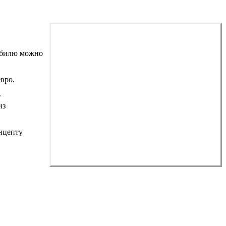
мобилю можно
евро.
т
из
нцепту