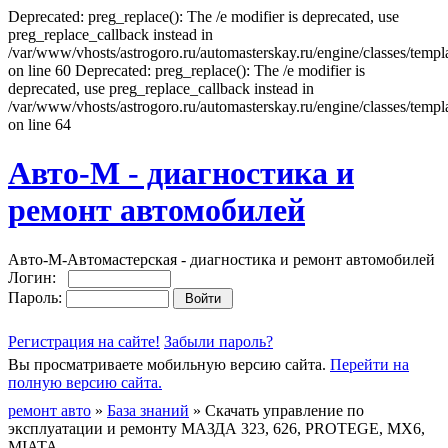
Deprecated: preg_replace(): The /e modifier is deprecated, use
preg_replace_callback instead in
/var/www/vhosts/astrogoro.ru/automasterskay.ru/engine/classes/templa
on line 60 Deprecated: preg_replace(): The /e modifier is
deprecated, use preg_replace_callback instead in
/var/www/vhosts/astrogoro.ru/automasterskay.ru/engine/classes/templa
on line 64
Авто-М - диагностика и
ремонт автомобилей
Авто-М-Автомастерская - диагностика и ремонт автомобилей
Логин:
Пароль:
Регистрация на сайте!
Забыли пароль?
Вы просматриваете мобильную версию сайта.
Перейти на
полную версию сайта.
ремонт авто
»
База знаний
» Скачать управление по
эксплуатации и ремонту МАЗДА 323, 626, PROTEGE, MX6,
MIATA