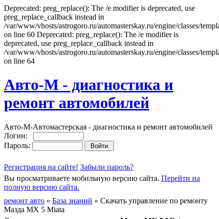
Deprecated: preg_replace(): The /e modifier is deprecated, use
preg_replace_callback instead in
/var/www/vhosts/astrogoro.ru/automasterskay.ru/engine/classes/templa
on line 60 Deprecated: preg_replace(): The /e modifier is
deprecated, use preg_replace_callback instead in
/var/www/vhosts/astrogoro.ru/automasterskay.ru/engine/classes/templa
on line 64
Авто-М - диагностика и
ремонт автомобилей
Авто-М-Автомастерская - диагностика и ремонт автомобилей
Логин:
Пароль:
Регистрация на сайте!
Забыли пароль?
Вы просматриваете мобильную версию сайта.
Перейти на
полную версию сайта.
ремонт авто
»
База знаний
» Скачать управление по ремонту
Мазда MX 5 Miata